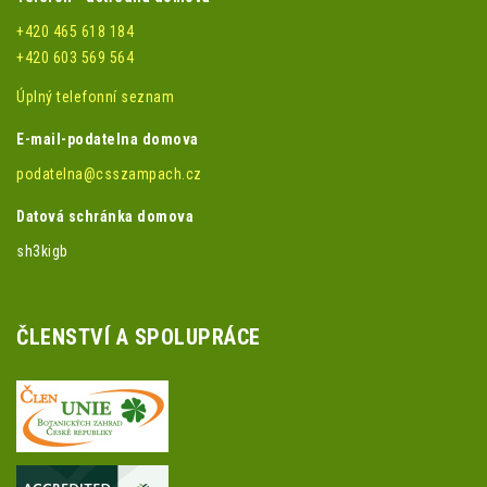
+420 465 618 184
+420 603 569 564
Úplný telefonní seznam
E-mail-podatelna domova
podatelna@csszampach.cz
Datová schránka domova
sh3kigb
ČLENSTVÍ A SPOLUPRÁCE