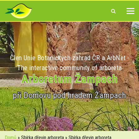
Člen Unie Botanických zahrad ČR a ArbNet -
The interactive community of arboreta
Arboretum Žampach
při Domovu pod hradem Žampach
Domů
» Sbírka dřevin arboreta » Sbírka dřevin arboreta