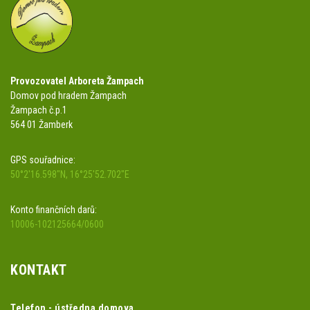
Provozovatel Arboreta Žampach
Domov pod hradem Žampach
Žampach č.p.1
564 01 Žamberk
GPS souřadnice:
50°2'16.598"N, 16°25'52.702"E
Konto finančních darů:
10006-102125664/0600
KONTAKT
Telefon - ústředna domova