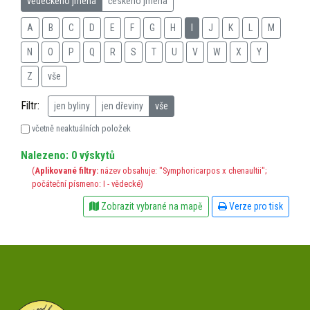
vědeckého jména
českého jména
A
B
C
D
E
F
G
H
I
J
K
L
M
N
O
P
Q
R
S
T
U
V
W
X
Y
Z
vše
Filtr:
jen byliny
jen dřeviny
vše
včetně neaktuálních položek
Nalezeno: 0 výskytů
(
Aplikované filtry:
název obsahuje: "Symphoricarpos x chenaultii";
počáteční písmeno: I - vědecké)
Zobrazit vybrané na mapě
Verze pro tisk