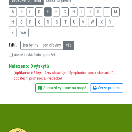
vědeckého jména
českého jména
A
B
C
D
E
F
G
H
I
J
K
L
M
N
O
P
Q
R
S
T
U
V
W
X
Y
Z
vše
Filtr:
jen byliny
jen dřeviny
vše
včetně neaktuálních položek
Nalezeno: 0 výskytů
(
Aplikované filtry:
název obsahuje: "Symphoricarpos x chenaultii";
počáteční písmeno: E - vědecké)
Zobrazit vybrané na mapě
Verze pro tisk