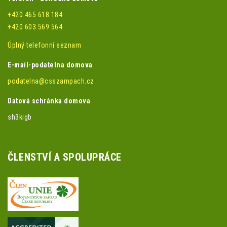
+420 465 618 184
+420 603 569 564
Úplný telefonní seznam
E-mail-podatelna domova
podatelna@csszampach.cz
Datová schránka domova
sh3kigb
ČLENSTVÍ A SPOLUPRÁCE