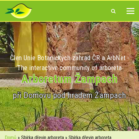
Člen Unie Botanických zahrad ČR a ArbNet -
The interactive community of arboreta
Arboretum Žampach
při Domovu pod hradem Žampach
Domů
» Sbírka dřevin arboreta » Sbírka dřevin arboreta