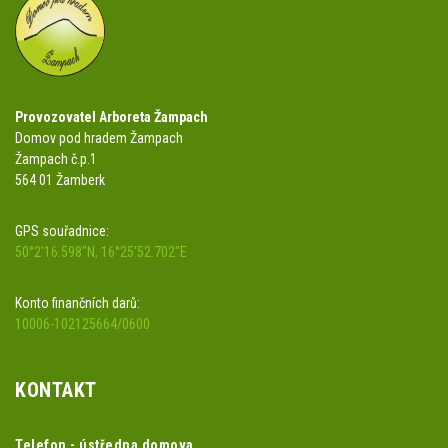
Provozovatel Arboreta Žampach
Domov pod hradem Žampach
Žampach č.p.1
564 01 Žamberk
GPS souřadnice:
50°2'16.598"N, 16°25'52.702"E
Konto finančních darů:
10006-102125664/0600
KONTAKT
Telefon - ústředna domova