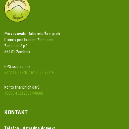
Provozovatel Arboreta Žampach
Domov pod hradem Žampach
Žampach č.p.1
564 01 Žamberk
GPS souřadnice:
50°2'16.598"N, 16°25'52.702"E
Konto finančních darů:
10006-102125664/0600
KONTAKT
Telefon - ústředna domova