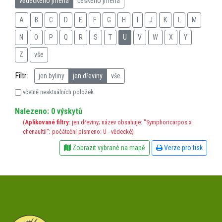
vědeckého jména
českého jména
A
B
C
D
E
F
G
H
I
J
K
L
M
N
O
P
Q
R
S
T
U
V
W
X
Y
Z
vše
Filtr:
jen byliny
jen dřeviny
vše
včetně neaktuálních položek
Nalezeno: 0 výskytů
(
Aplikované filtry:
jen dřeviny; název obsahuje: "Symphoricarpos x
chenaultii"; počáteční písmeno: U - vědecké)
Zobrazit vybrané na mapě
Verze pro tisk