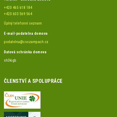
+420 465 618 184
+420 603 569 564
Úplný telefonní seznam
E-mail-podatelna domova
podatelna@csszampach.cz
Datová schránka domova
sh3kigb
ČLENSTVÍ A SPOLUPRÁCE