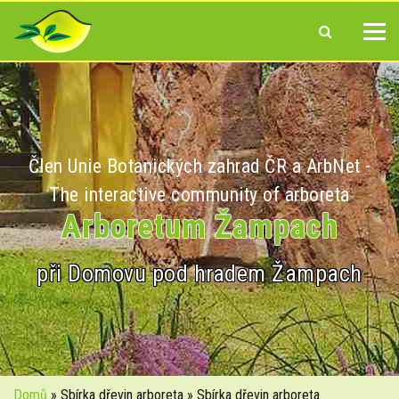
Člen Unie Botanických zahrad ČR a ArbNet -
The interactive community of arboreta
Arboretum Žampach
při Domovu pod hradem Žampach
Domů
» Sbírka dřevin arboreta » Sbírka dřevin arboreta