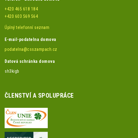
+420 465 618 184
+420 603 569 564
Úplný telefonní seznam
E-mail-podatelna domova
podatelna@csszampach.cz
Datová schránka domova
sh3kigb
ČLENSTVÍ A SPOLUPRÁCE