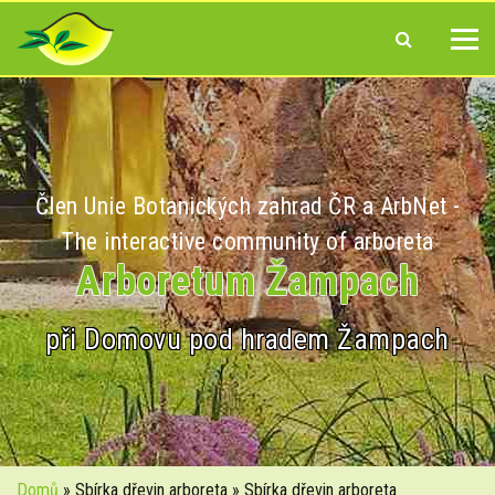
Člen Unie Botanických zahrad ČR a ArbNet -
The interactive community of arboreta
Arboretum Žampach
při Domovu pod hradem Žampach
Domů
» Sbírka dřevin arboreta » Sbírka dřevin arboreta