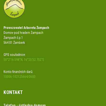
Provozovatel Arboreta Žampach
Domov pod hradem Žampach
Žampach č.p.1
564 01 Žamberk
GPS souřadnice:
50°2'16.598"N, 16°25'52.702"E
Konto finančních darů:
10006-102125664/0600
KONTAKT
Telefon - ústředna domova