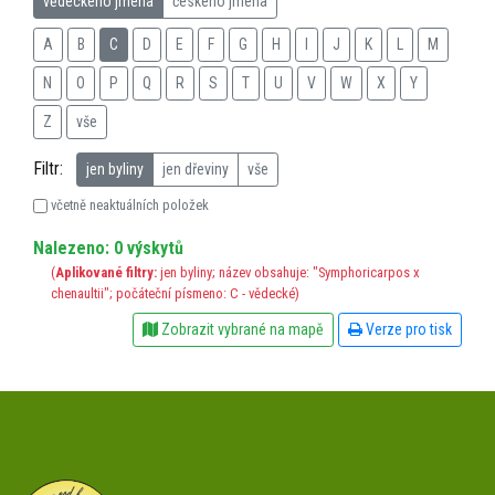
vědeckého jména
českého jména
A
B
C
D
E
F
G
H
I
J
K
L
M
N
O
P
Q
R
S
T
U
V
W
X
Y
Z
vše
Filtr:
jen byliny
jen dřeviny
vše
včetně neaktuálních položek
Nalezeno: 0 výskytů
(
Aplikované filtry:
jen byliny; název obsahuje: "Symphoricarpos x
chenaultii"; počáteční písmeno: C - vědecké)
Zobrazit vybrané na mapě
Verze pro tisk