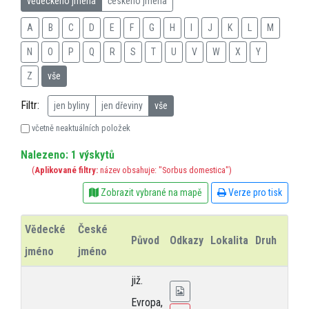
vědeckého jména
českého jména
A
B
C
D
E
F
G
H
I
J
K
L
M
N
O
P
Q
R
S
T
U
V
W
X
Y
Z
vše
Filtr:
jen byliny
jen dřeviny
vše
včetně neaktuálních položek
Nalezeno: 1 výskytů
(
Aplikované filtry:
název obsahuje: "Sorbus domestica")
Zobrazit vybrané na mapě
Verze pro tisk
Vědecké
České
Původ
Odkazy
Lokalita
Druh
Ro
jméno
jméno
již.
Evropa,