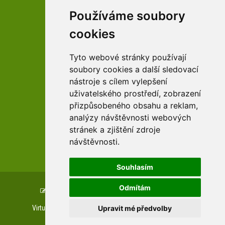
Používáme soubory
cookies
facebook profil arboreta
Tyto webové stránky používají
soubory cookies a další sledovací
nástroje s cílem vylepšení
Youtube kanál arboreta
uživatelského prostředí, zobrazení
přizpůsobeného obsahu a reklam,
analýzy návštěvnosti webových
stránek a zjištění zdroje
návštěvnosti.
zařízení Pardubického kraje
Souhlasím
Odmítám
Copyright © www.uspza.cz, created by
TH SOFT
.
Upravit mé předvolby
Virtuální prohlídky
Letecké prohlídky
Web kamera
Private