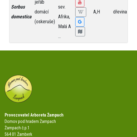
jeřáb
Sorbus
sev.
domácí
A,H
dřevina
19
domestica
Afrika,
(oskeruše)
Malá A
...
Provozovatel Arboreta Žampach
Domov pod hradem Žampach
Žampach č.p.1
564 01 Žamberk