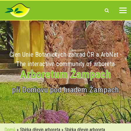
Člen Unie Botanických zahrad ČR a ArbNet -
The interactive community of arboreta
Arboretum Žampach
při Domovu pod hradem Žampach
Domů
» Sbírka dřevin arboreta » Sbírka dřevin arboreta