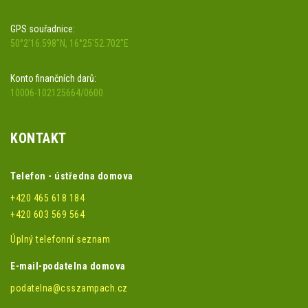
GPS souřadnice:
50°2'16.598"N, 16°25'52.702"E
Konto finančních darů:
10006-102125664/0600
KONTAKT
Telefon - ústředna domova
+420 465 618 184
+420 603 569 564
Úplný telefonní seznam
E-mail-podatelna domova
podatelna@csszampach.cz