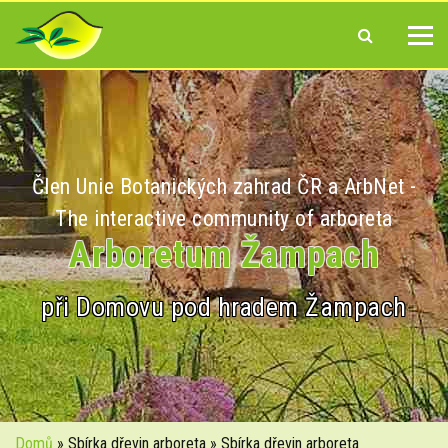
Člen Unie Botanických zahrad ČR a ArbNet -
The interactive community of arboreta
Arboretum Žampach
při Domovu pod hradem Žampach
Domů
» Sbírka dřevin arboreta » Sbírka dřevin arboreta