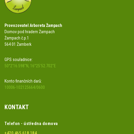
Provozovatel Arboreta Žampach
Domov pod hradem Žampach
Žampach č.p.1
564 01 Žamberk
GPS souřadnice:
50°2'16.598"N, 16°25'52.702"E
Konto finančních darů:
10006-102125664/0600
KONTAKT
Telefon - ústředna domova
+420 465 618 184