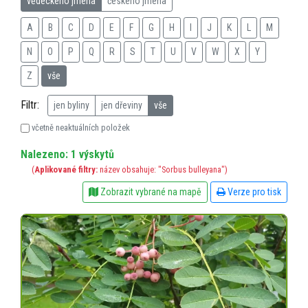
vědeckého jména
českého jména
A
B
C
D
E
F
G
H
I
J
K
L
M
N
O
P
Q
R
S
T
U
V
W
X
Y
Z
vše
Filtr:
jen byliny
jen dřeviny
vše
včetně neaktuálních položek
Nalezeno: 1 výskytů
(
Aplikované filtry:
název obsahuje: "Sorbus bulleyana")
Zobrazit vybrané na mapě
Verze pro tisk