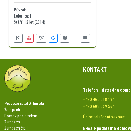
Původ:
Lokalita:
H
Stáří:
12 let (2014)
KONTAKT
Telefon - ústředna dom
+420 465 618 184
Provozovatel Arboreta
+420 603 569 564
Žampach
Domov pod hradem
Úplný telefonní seznam
Žampach
Žampach č.p.1
E-mail-podatelna domov