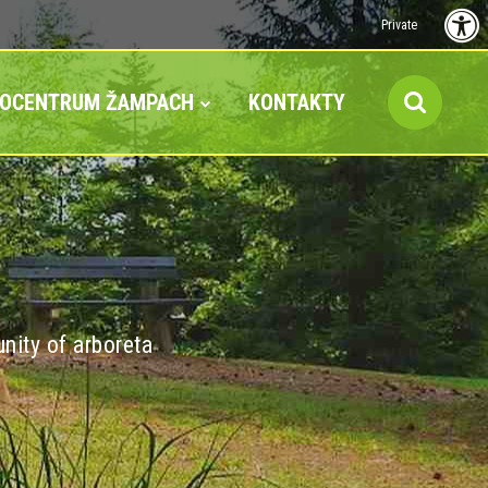
Private
FOCENTRUM ŽAMPACH
KONTAKTY
nity of arboreta