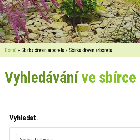
Domů
» Sbírka dřevin arboreta » Sbírka dřevin arboreta
Vyhledávání
ve sbírce
Vyhledat: