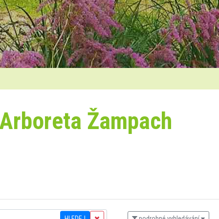
 Arboreta Žampach
HLEDEJ
podrobné vyhledávání