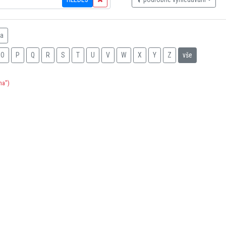
na
O
P
Q
R
S
T
U
V
W
X
Y
Z
vše
na")