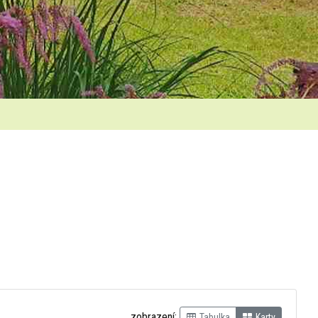
zobrazení:
Tabulka
Karty