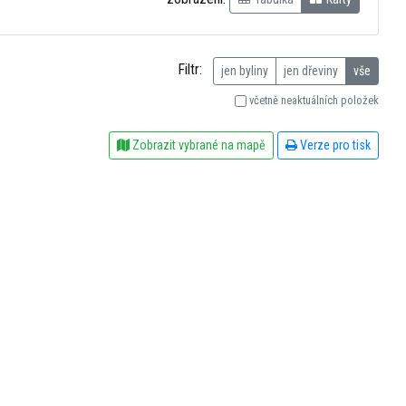
Filtr:
jen byliny
jen dřeviny
vše
včetně neaktuálních položek
Zobrazit vybrané na mapě
Verze pro tisk