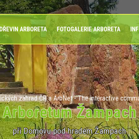
 DŘEVIN ARBORETA
FOTOGALERIE ARBORETA
IN
ických zahrad ČR a ArbNet - The interactive commu
Arboretum Žampach
při Domovu pod hradem Žampach