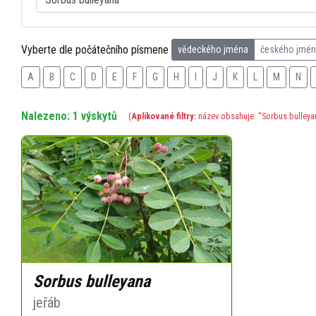
Vyberte dle počátečního písmene
vědeckého jména
českého jmé
A
B
C
D
E
F
G
H
I
J
K
L
M
N
Nalezeno: 1 výskytů
(
Aplikované filtry:
název obsahuje: "Sorbus bulleya
Sorbus bulleyana
jeřáb