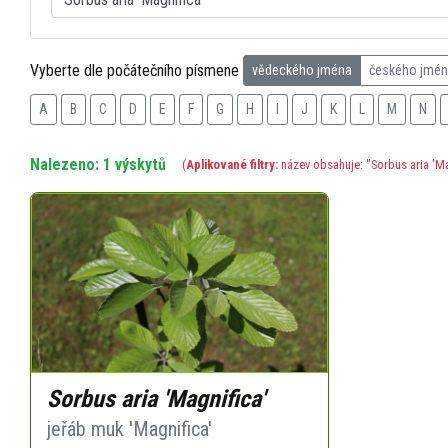
Vyberte dle počátečního písmene
vědeckého jména
českého jmé
A
B
C
D
E
F
G
H
I
J
K
L
M
N
Nalezeno: 1 výskytů
(
Aplikované filtry:
název obsahuje: "Sorbus aria 'Ma
Sorbus aria 'Magnifica'
jeřáb muk 'Magnifica'