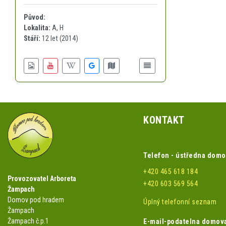
Původ:
Lokalita:
A
,
H
Stáří:
12 let (2014)
KONTAKT
Telefon - ústředna dom
+420 465 618 184
Provozovatel Arboreta
+420 603 569 564
Žampach
Domov pod hradem
Úplný telefonní seznam
Žampach
Žampach č.p.1
E-mail-podatelna domov