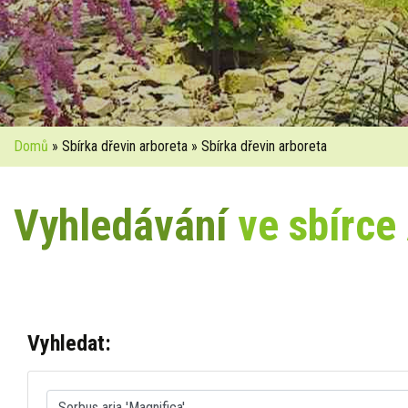
Domů
» Sbírka dřevin arboreta » Sbírka dřevin arboreta
Vyhledávání
ve sbírce
Vyhledat: