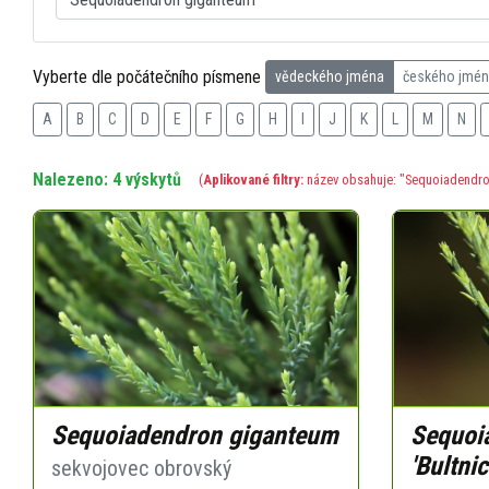
Vyberte dle počátečního písmene
vědeckého jména
českého jmé
A
B
C
D
E
F
G
H
I
J
K
L
M
N
Nalezeno: 4 výskytů
(
Aplikované filtry:
název obsahuje: "Sequoiadendro
Sequoiadendron giganteum
Sequoi
'Bultni
sekvojovec obrovský