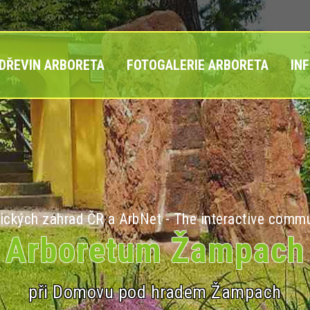
 DŘEVIN ARBORETA
FOTOGALERIE ARBORETA
IN
ických zahrad ČR a ArbNet - The interactive commu
Arboretum Žampach
při Domovu pod hradem Žampach