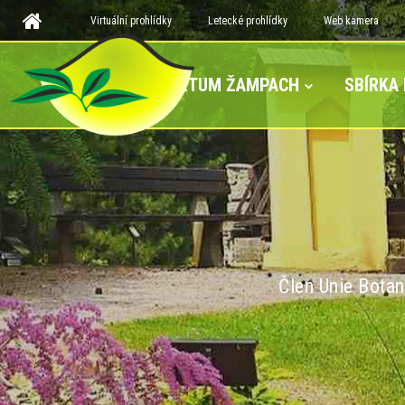
Virtuální prohlídky
Letecké prohlídky
Web kamera
ARBORETUM ŽAMPACH
SBÍRKA
Člen Unie Botan