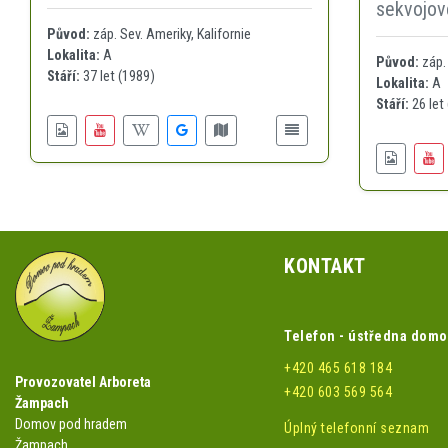
sekvojov
Původ:
záp. Sev. Ameriky, Kalifornie
Lokalita:
A
Původ:
záp. 
Stáří:
37 let (1989)
Lokalita:
A
Stáří:
26 let
KONTAKT
Telefon - ústředna dom
+420 465 618 184
Provozovatel Arboreta
+420 603 569 564
Žampach
Domov pod hradem
Úplný telefonní seznam
Žampach