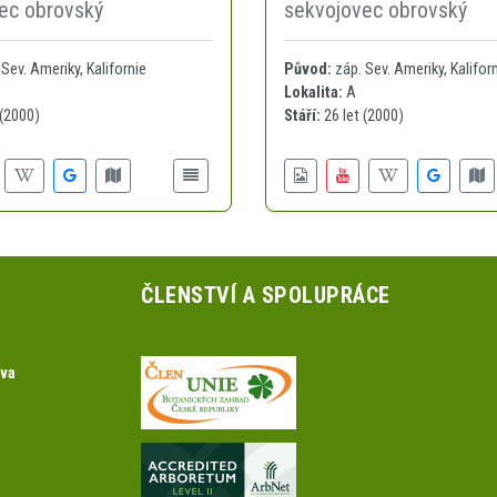
ec obrovský
sekvojovec obrovský
Sev. Ameriky, Kalifornie
Původ:
záp. Sev. Ameriky, Kalifor
Lokalita:
A
 (2000)
Stáří:
26 let (2000)
ČLENSTVÍ A SPOLUPRÁCE
ova