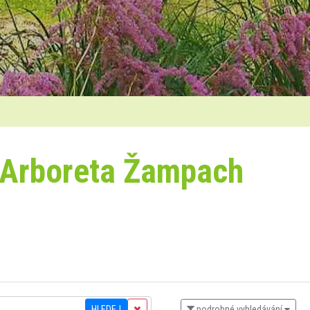
 Arboreta Žampach
HLEDEJ
podrobné vyhledávání