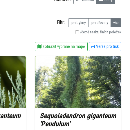
Filtr:
jen byliny
jen dřeviny
vše
včetně neaktuálních položek
Zobrazit vybrané na mapě
Verze pro tisk
ganteum
Sequoiadendron giganteum
'Pendulum'