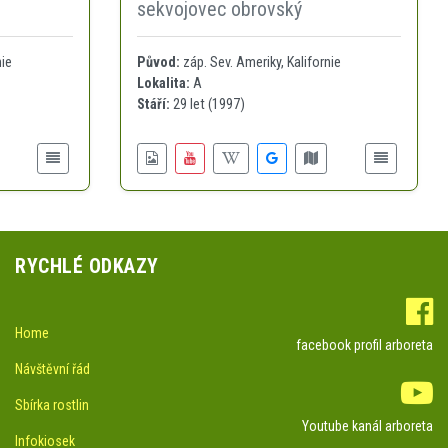
sekvojovec obrovský
nie
Původ:
záp. Sev. Ameriky, Kalifornie
Lokalita:
A
Stáří:
29 let (1997)
RYCHLÉ ODKAZY
Home
facebook profil arboreta
Návštěvní řád
Sbírka rostlin
Youtube kanál arboreta
Infokiosek