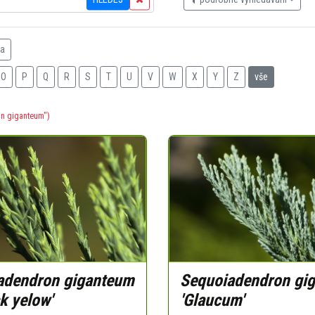
na
O
P
Q
R
S
T
U
V
W
X
Y
Z
vše
n giganteum")
adendron giganteum
Sequoiadendron gi
ck yelow'
'Glaucum'