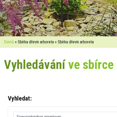
Domů
» Sbírka dřevin arboreta » Sbírka dřevin arboreta
Vyhledávání
ve sbírce
Vyhledat: