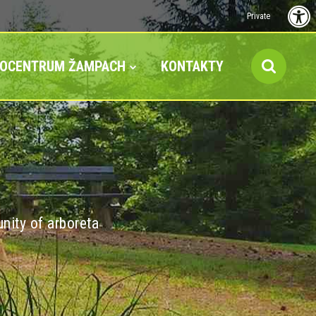
Private
FOCENTRUM ŽAMPACH
KONTAKTY
nity of arboreta