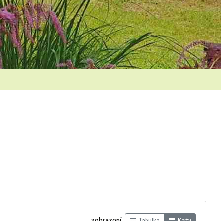
zobrazení:
Tabulka
Karty