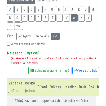
vědeckého jména
českého jména
A
B
C
D
E
F
G
H
I
J
K
L
M
N
O
P
Q
R
S
T
U
V
W
X
Y
Z
vše
Filtr:
jen byliny
jen dřeviny
vše
včetně neaktuálních položek
Nalezeno: 0 výskytů
(
Aplikované filtry:
název obsahuje: "Paulownia tomentosa"; počáteční
písmeno: W - vědecké)
Zobrazit vybrané na mapě
Verze pro tisk
Vědecké
České
Původ
Odkazy
Lokalita
Druh
Rok
Info
jméno
jméno
Žádný záznam neodpovídá vyhledávacím kritériím.