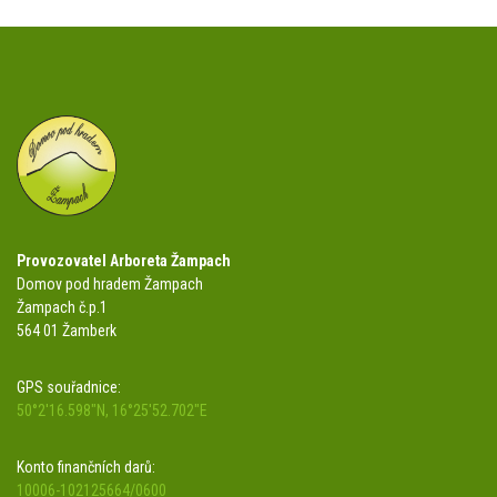
Provozovatel Arboreta Žampach
Domov pod hradem Žampach
Žampach č.p.1
564 01 Žamberk
GPS souřadnice:
50°2'16.598"N, 16°25'52.702"E
Konto finančních darů:
10006-102125664/0600