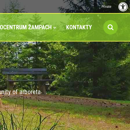
Private
FOCENTRUM ŽAMPACH
KONTAKTY
nity of arboreta