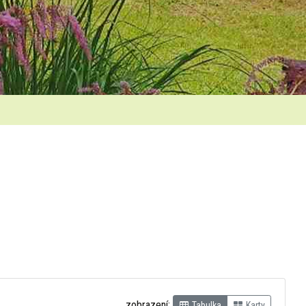
zobrazení:
Tabulka
Karty