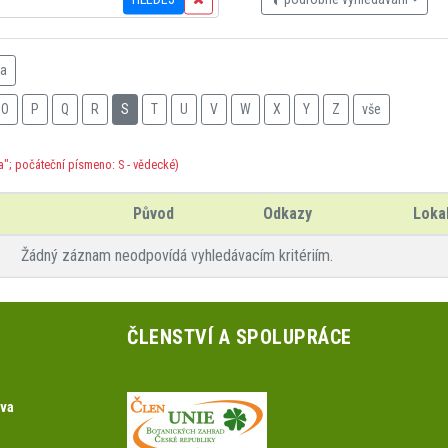
na
O
P
Q
R
S
T
U
V
W
X
Y
Z
vše
a"; počáteční písmeno: S - vědecké)
Původ
Odkazy
Lokal
Žádný záznam neodpovídá vyhledávacím kritériím.
ČLENSTVÍ A SPOLUPRÁCE
ova