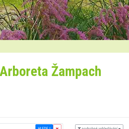
 Arboreta Žampach
HLEDEJ
podrobné vyhledávání