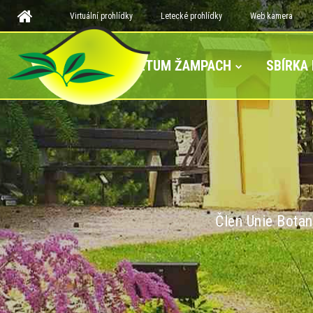
Virtuální prohlídky
Letecké prohlídky
Web kamera
ARBORETUM ŽAMPACH
SBÍRKA
Člen Unie Botan