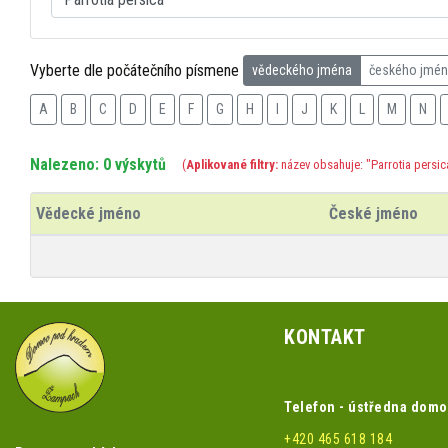
Vyberte dle počátečního písmene
vědeckého jména
českého jmé
A
B
C
D
E
F
G
H
I
J
K
L
M
N
Nalezeno: 0 výskytů
(
Aplikované filtry:
název obsahuje: "Parrotia persic
Vědecké jméno
České jméno
KONTAKT
Telefon - ústředna dom
+420 465 618 184