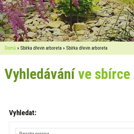
Domů
» Sbírka dřevin arboreta » Sbírka dřevin arboreta
Vyhledávání
ve sbírce
Vyhledat: