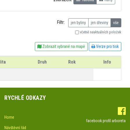
Filtr:
jen byliny
jen dřeviny
vše
včetně neaktuálních položek
Zobrazit vybrané na mapě
Verze pro tisk
ita
Druh
Rok
Info
RYCHLÉ ODKAZY
Home
facebook profil arboreta
Návštěvní řád