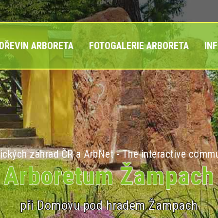
 DŘEVIN ARBORETA
FOTOGALERIE ARBORETA
IN
ických zahrad ČR a ArbNet - The interactive commu
Arboretum Žampach
při Domovu pod hradem Žampach