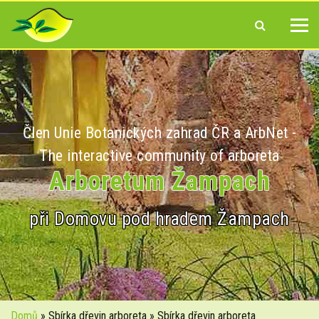
Člen Unie Botanických zahrad ČR a ArbNet -
The interactive community of arboreta
Arboretum Žampach
při Domovu pod hradem Žampach
Domů
» Sbírka dřevin arboreta » Sbírka dřevin arboreta