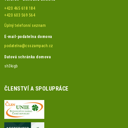
+420 465 618 184
+420 603 569 564
Úplný telefonní seznam
E-mail-podatelna domova
podatelna@csszampach.cz
Datová schránka domova
sh3kigb
ČLENSTVÍ A SPOLUPRÁCE