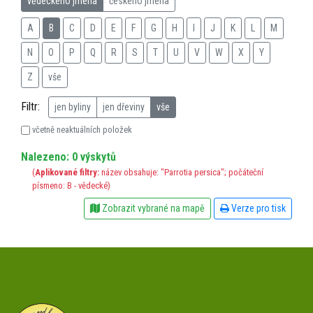
vědeckého jména
českého jména
A
B
C
D
E
F
G
H
I
J
K
L
M
N
O
P
Q
R
S
T
U
V
W
X
Y
Z
vše
Filtr:
jen byliny
jen dřeviny
vše
včetně neaktuálních položek
Nalezeno: 0 výskytů
(
Aplikované filtry:
název obsahuje: "Parrotia persica"; počáteční
písmeno: B - vědecké)
Zobrazit vybrané na mapě
Verze pro tisk