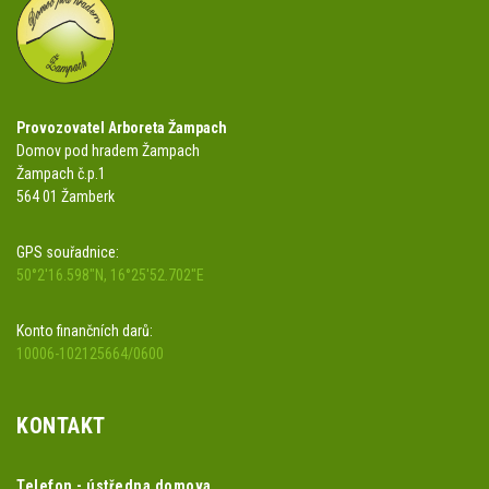
Provozovatel Arboreta Žampach
Domov pod hradem Žampach
Žampach č.p.1
564 01 Žamberk
GPS souřadnice:
50°2'16.598"N, 16°25'52.702"E
Konto finančních darů:
10006-102125664/0600
KONTAKT
Telefon - ústředna domova