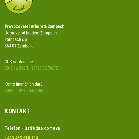
Provozovatel Arboreta Žampach
Domov pod hradem Žampach
Žampach č.p.1
564 01 Žamberk
GPS souřadnice:
50°2'16.598"N, 16°25'52.702"E
Konto finančních darů:
10006-102125664/0600
KONTAKT
Telefon - ústředna domova
+420 465 618 184