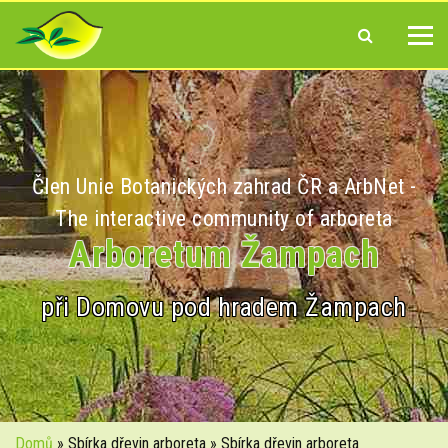
Člen Unie Botanických zahrad ČR a ArbNet -
The interactive community of arboreta
Arboretum Žampach
při Domovu pod hradem Žampach
Domů
» Sbírka dřevin arboreta » Sbírka dřevin arboreta