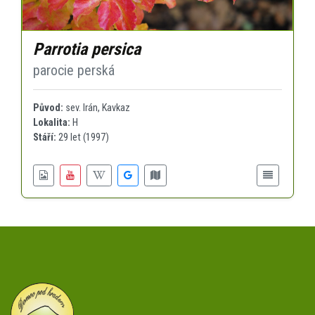
Parrotia persica
parocie perská
Původ:
sev. Irán, Kavkaz
Lokalita:
H
Stáří:
29 let (1997)