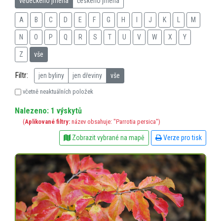
vědeckého jména
českého jména
A
B
C
D
E
F
G
H
I
J
K
L
M
N
O
P
Q
R
S
T
U
V
W
X
Y
Z
vše
Filtr:
jen byliny
jen dřeviny
vše
včetně neaktuálních položek
Nalezeno: 1 výskytů
(
Aplikované filtry:
název obsahuje: "Parrotia persica")
Zobrazit vybrané na mapě
Verze pro tisk