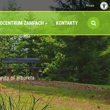
Private
FOCENTRUM ŽAMPACH
KONTAKTY
nity of arboreta