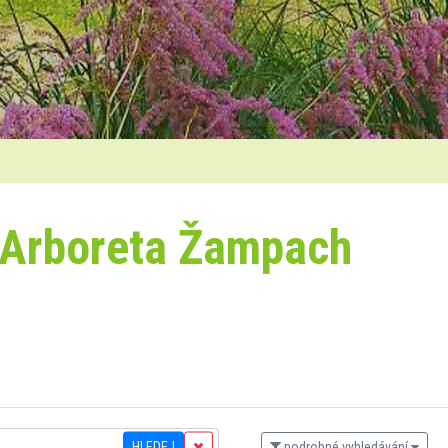
 Arboreta Žampach
HLEDEJ
podrobné vyhledávání