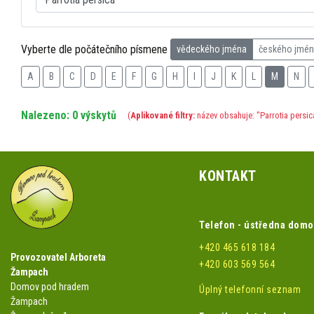
Vyberte dle počátečního písmene
vědeckého jména
českého jmé
A
B
C
D
E
F
G
H
I
J
K
L
M
N
Nalezeno: 0 výskytů
(
Aplikované filtry:
název obsahuje: "Parrotia persic
KONTAKT
Telefon - ústředna dom
+420 465 618 184
Provozovatel Arboreta
+420 603 569 564
Žampach
Domov pod hradem
Úplný telefonní seznam
Žampach