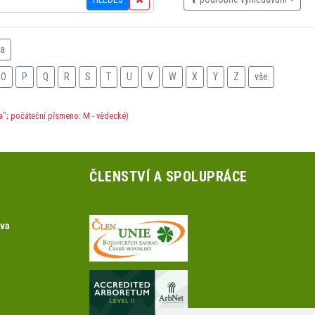
na
O
P
Q
R
S
T
U
V
W
X
Y
Z
vše
a"; počáteční písmeno: M - vědecké)
ČLENSTVÍ A SPOLUPRÁCE
ova