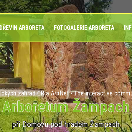
 DŘEVIN ARBORETA
FOTOGALERIE ARBORETA
IN
ických zahrad ČR a ArbNet - The interactive commu
Arboretum Žampach
při Domovu pod hradem Žampach