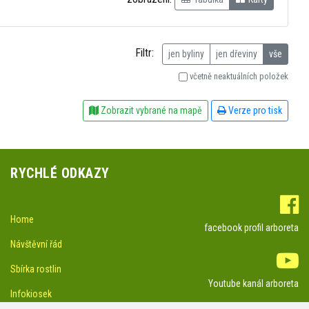
Filtr:
jen byliny
jen dřeviny
vše
včetně neaktuálních položek
Zobrazit vybrané na mapě
Verze pro tisk
RYCHLÉ ODKAZY
Home
facebook profil arboreta
Návštěvní řád
Sbírka rostlin
Youtube kanál arboreta
Infokiosek