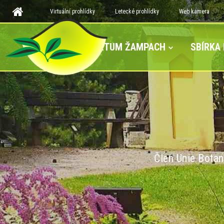
Virtuální prohlídky
Letecké prohlídky
Web kamera
ARBORETUM ŽAMPACH
SBÍRKA
Člen Unie Botan