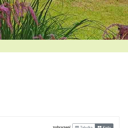
zobrazení:
Tabulka
Karty