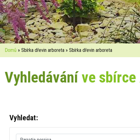
Domů
» Sbírka dřevin arboreta » Sbírka dřevin arboreta
Vyhledávání
ve sbírce
Vyhledat: