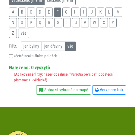
vědeckého jména
českého jména
A
B
C
D
E
F
G
H
I
J
K
L
M
N
O
P
Q
R
S
T
U
V
W
X
Y
Z
vše
Filtr:
jen byliny
jen dřeviny
vše
včetně neaktuálních položek
Nalezeno: 0 výskytů
(
Aplikované filtry:
název obsahuje: "Parrotia persica"; počáteční
písmeno: F - vědecké)
Zobrazit vybrané na mapě
Verze pro tisk