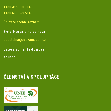
+420 465 618 184
+420 603 569 564
Úplný telefonní seznam
E-mail-podatelna domova
podatelna@csszampach.cz
Datová schránka domova
sh3kigb
ČLENSTVÍ A SPOLUPRÁCE