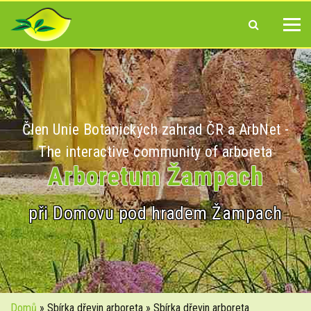
Člen Unie Botanických zahrad ČR a ArbNet -
The interactive community of arboreta
Arboretum Žampach
při Domovu pod hradem Žampach
Domů
» Sbírka dřevin arboreta » Sbírka dřevin arboreta