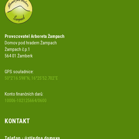
Provozovatel Arboreta Žampach
Domov pod hradem Žampach
Žampach č.p.1
564 01 Žamberk
GPS souřadnice:
50°2'16.598"N, 16°25'52.702"E
Konto finančních darů:
10006-102125664/0600
KONTAKT
Telefon - ústředna domova