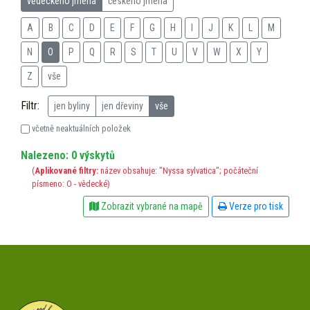
vědeckého jména
českého jména
A
B
C
D
E
F
G
H
I
J
K
L
M
N
O
P
Q
R
S
T
U
V
W
X
Y
Z
vše
Filtr:
jen byliny
jen dřeviny
vše
včetně neaktuálních položek
Nalezeno: 0 výskytů
(
Aplikované filtry:
název obsahuje: "Nyssa sylvatica"; počáteční
písmeno: O - vědecké)
Zobrazit vybrané na mapě
Verze pro tisk