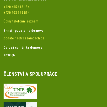
+420 465 618 184
+420 603 569 564
Úplný telefonní seznam
E-mail-podatelna domova
podatelna@csszampach.cz
Datová schránka domova
sh3kigb
ČLENSTVÍ A SPOLUPRÁCE