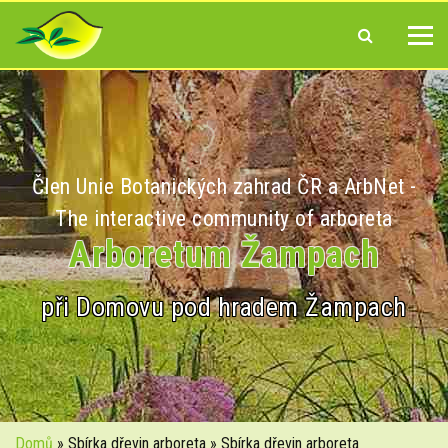
Člen Unie Botanických zahrad ČR a ArbNet -
The interactive community of arboreta
Arboretum Žampach
při Domovu pod hradem Žampach
Domů
» Sbírka dřevin arboreta » Sbírka dřevin arboreta