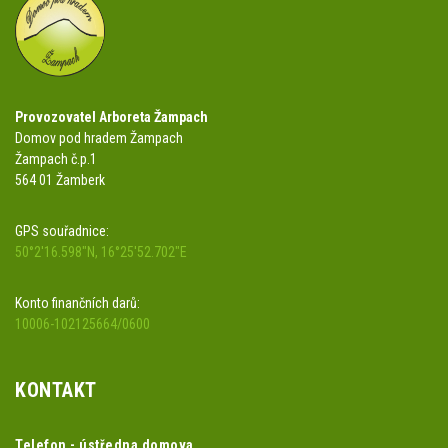
Provozovatel Arboreta Žampach
Domov pod hradem Žampach
Žampach č.p.1
564 01 Žamberk
GPS souřadnice:
50°2'16.598"N, 16°25'52.702"E
Konto finančních darů:
10006-102125664/0600
KONTAKT
Telefon - ústředna domova