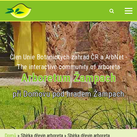
Člen Unie Botanických zahrad ČR a ArbNet -
The interactive community of arboreta
Arboretum Žampach
při Domovu pod hradem Žampach
Domů
» Sbírka dřevin arboreta » Sbírka dřevin arboreta