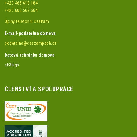
+420 465 618 184
+420 603 569 564
Úplný telefonní seznam
E-mail-podatelna domova
podatelna@csszampach.cz
Datová schránka domova
sh3kigb
ČLENSTVÍ A SPOLUPRÁCE