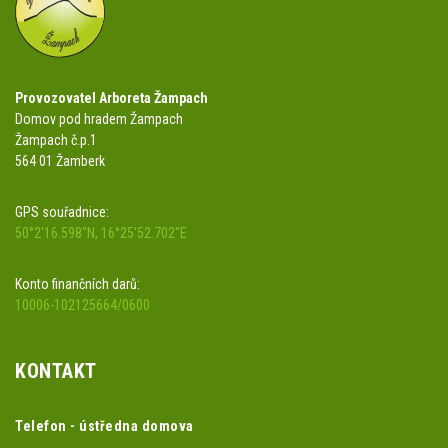
Provozovatel Arboreta Žampach
Domov pod hradem Žampach
Žampach č.p.1
564 01 Žamberk
GPS souřadnice:
50°2'16.598"N, 16°25'52.702"E
Konto finančních darů:
10006-102125664/0600
KONTAKT
Telefon - ústředna domova