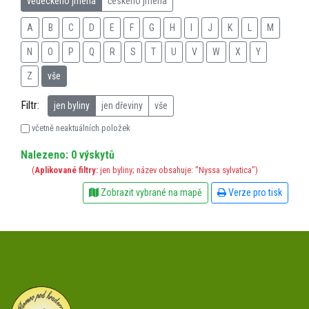
vědeckého jména
českého jména
A
B
C
D
E
F
G
H
I
J
K
L
M
N
O
P
Q
R
S
T
U
V
W
X
Y
Z
vše
Filtr:
jen byliny
jen dřeviny
vše
včetně neaktuálních položek
Nalezeno: 0 výskytů
(
Aplikované filtry:
jen byliny; název obsahuje: "Nyssa sylvatica")
Zobrazit vybrané na mapě
Verze pro tisk