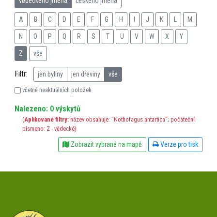
vědeckého jména
českého jména
A
B
C
D
E
F
G
H
I
J
K
L
M
N
O
P
Q
R
S
T
U
V
W
X
Y
Z
vše
Filtr:
jen byliny
jen dřeviny
vše
včetně neaktuálních položek
Nalezeno: 0 výskytů
(
Aplikované filtry:
název obsahuje: "Nothofagus antartica"; počáteční
písmeno: Z - vědecké)
Zobrazit vybrané na mapě
Verze pro tisk