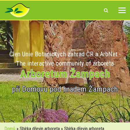
Člen Unie Botanických zahrad ČR a ArbNet -
The interactive community of arboreta
Arboretum Žampach
při Domovu pod hradem Žampach
Domů
» Sbírka dřevin arboreta » Sbírka dřevin arboreta