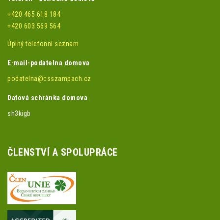
+420 465 618 184
+420 603 569 564
Úplný telefonní seznam
E-mail-podatelna domova
podatelna@csszampach.cz
Datová schránka domova
sh3kigb
ČLENSTVÍ A SPOLUPRÁCE