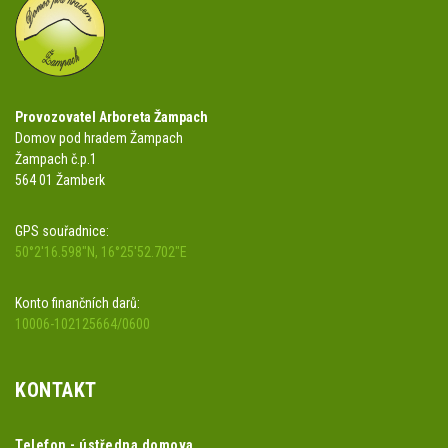
Provozovatel Arboreta Žampach
Domov pod hradem Žampach
Žampach č.p.1
564 01 Žamberk
GPS souřadnice:
50°2'16.598"N, 16°25'52.702"E
Konto finančních darů:
10006-102125664/0600
KONTAKT
Telefon - ústředna domova