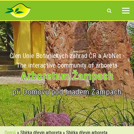
Člen Unie Botanických zahrad ČR a ArbNet -
The interactive community of arboreta
Arboretum Žampach
při Domovu pod hradem Žampach
Domů
» Sbírka dřevin arboreta » Sbírka dřevin arboreta