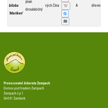
jinan
biloba
vých.Čína
A
dřevina
1
dvoulaločný
'Mariken'
Provozovatel Arboreta Žampach
Domov pod hradem Žampach
Žampach č.p.1
564 01 Žamberk