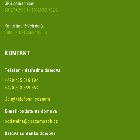
GPS souřadnice:
50°2'16.598"N, 16°25'52.702"E
Konto finančních darů:
10006-102125664/0600
KONTAKT
Telefon - ústředna domova
+420 465 618 184
+420 603 569 564
Úplný telefonní seznam
E-mail-podatelna domova
podatelna@csszampach.cz
Datová schránka domova