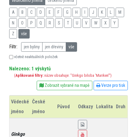
vědeckého jména
českého jména
A
B
C
D
E
F
G
H
I
J
K
L
M
N
O
P
Q
R
S
T
U
V
W
X
Y
Z
vše
Filtr:
jen byliny
jen dřeviny
vše
včetně neaktuálních položek
Nalezeno: 1 výskytů
(
Aplikované filtry:
název obsahuje: "Ginkgo biloba 'Mariken'")
Zobrazit vybrané na mapě
Verze pro tisk
Vědecké
České
Původ
Odkazy
Lokalita
Druh
R
jméno
jméno
Ginkgo