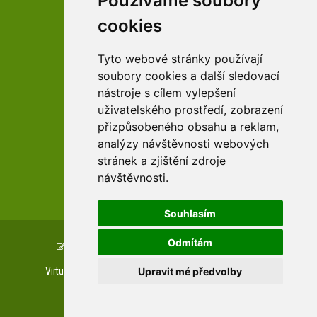
Používáme soubory
cookies
facebook profil arboreta
Tyto webové stránky používají
soubory cookies a další sledovací
nástroje s cílem vylepšení
Youtube kanál arboreta
uživatelského prostředí, zobrazení
přizpůsobeného obsahu a reklam,
analýzy návštěvnosti webových
stránek a zjištění zdroje
návštěvnosti.
zařízení Pardubického kraje
Souhlasím
Odmítám
Copyright © www.uspza.cz, created by
TH SOFT
.
Upravit mé předvolby
Virtuální prohlídky
Letecké prohlídky
Web kamera
Private