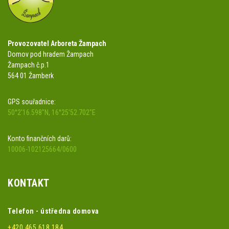
Provozovatel Arboreta Žampach
Domov pod hradem Žampach
Žampach č.p.1
564 01 Žamberk
GPS souřadnice:
50°2'16.598"N, 16°25'52.702"E
Konto finančních darů:
10006-102125664/0600
KONTAKT
Telefon - ústředna domova
+420 465 618 184