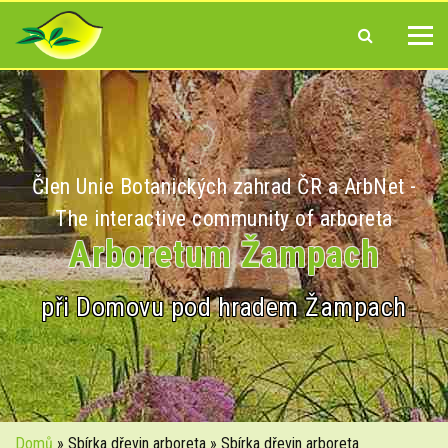
Člen Unie Botanických zahrad ČR a ArbNet -
The interactive community of arboreta
Arboretum Žampach
při Domovu pod hradem Žampach
Domů
» Sbírka dřevin arboreta » Sbírka dřevin arboreta