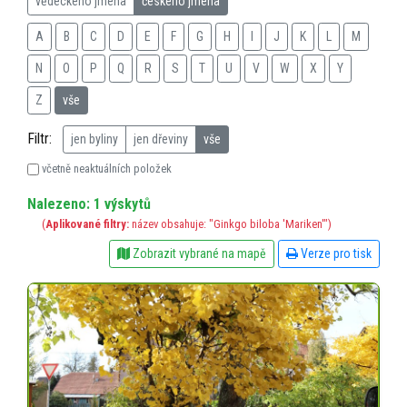
vědeckého jména
českého jména
A
B
C
D
E
F
G
H
I
J
K
L
M
N
O
P
Q
R
S
T
U
V
W
X
Y
Z
vše
Filtr:
jen byliny
jen dřeviny
vše
včetně neaktuálních položek
Nalezeno: 1 výskytů
(
Aplikované filtry:
název obsahuje: "Ginkgo biloba 'Mariken'")
Zobrazit vybrané na mapě
Verze pro tisk