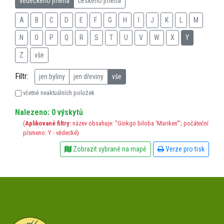
vědeckého jména
českého jména
A
B
C
D
E
F
G
H
I
J
K
L
M
N
O
P
Q
R
S
T
U
V
W
X
Y
Z
vše
Filtr:
jen byliny
jen dřeviny
vše
včetně neaktuálních položek
Nalezeno: 0 výskytů
(
Aplikované filtry:
název obsahuje: "Ginkgo biloba 'Mariken'"; počáteční
písmeno: Y - vědecké)
Zobrazit vybrané na mapě
Verze pro tisk