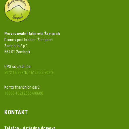
Provozovatel Arboreta Žampach
Domov pod hradem Žampach
Žampach č.p.1
564 01 Žamberk
GPS souřadnice:
50°2'16.598"N, 16°25'52.702"E
Konto finančních darů:
10006-102125664/0600
KONTAKT
Telefon - ústředna domova