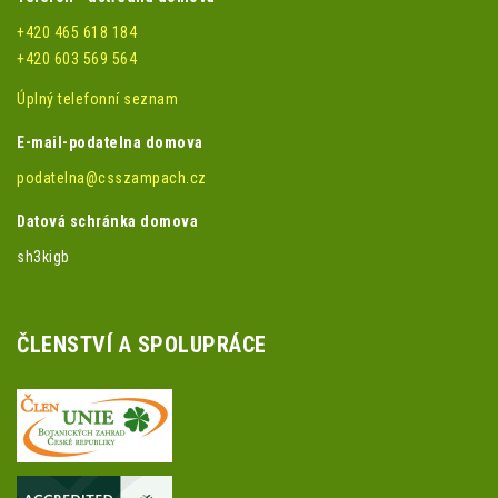
+420 465 618 184
+420 603 569 564
Úplný telefonní seznam
E-mail-podatelna domova
podatelna@csszampach.cz
Datová schránka domova
sh3kigb
ČLENSTVÍ A SPOLUPRÁCE