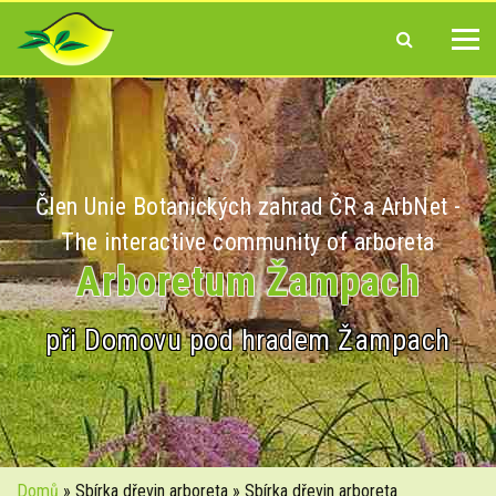
Člen Unie Botanických zahrad ČR a ArbNet -
The interactive community of arboreta
Arboretum Žampach
při Domovu pod hradem Žampach
Domů
» Sbírka dřevin arboreta » Sbírka dřevin arboreta