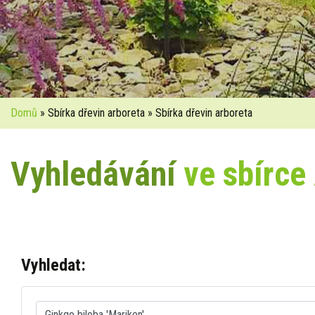
Domů
» Sbírka dřevin arboreta » Sbírka dřevin arboreta
Vyhledávání
ve sbírce
Vyhledat: