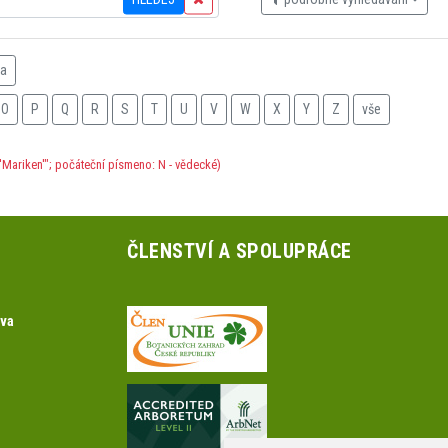
na
O
P
Q
R
S
T
U
V
W
X
Y
Z
vše
Mariken'"; počáteční písmeno: N - vědecké)
ČLENSTVÍ A SPOLUPRÁCE
ova