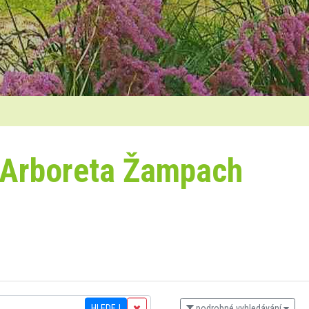
 Arboreta Žampach
HLEDEJ
podrobné vyhledávání