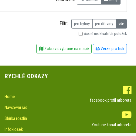
Filtr:
jen byliny
jen dřeviny
vše
včetně neaktuálních položek
Zobrazit vybrané na mapě
Verze pro tisk
RYCHLÉ ODKAZY
Home
facebook profil arboreta
Návštěvní řád
Sbírka rostlin
Youtube kanál arboreta
Infokiosek