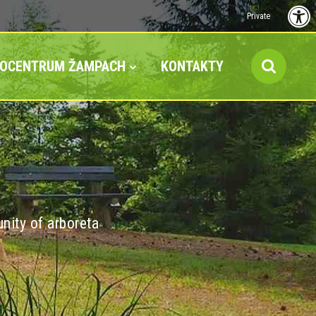
Private
FOCENTRUM ŽAMPACH
KONTAKTY
nity of arboreta