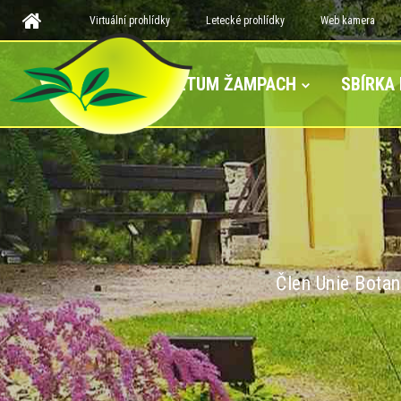
Virtuální prohlídky
Letecké prohlídky
Web kamera
ARBORETUM ŽAMPACH
SBÍRKA
Člen Unie Botan