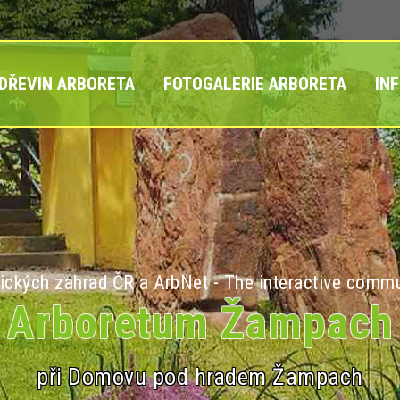
 DŘEVIN ARBORETA
FOTOGALERIE ARBORETA
IN
ických zahrad ČR a ArbNet - The interactive commu
Arboretum Žampach
při Domovu pod hradem Žampach