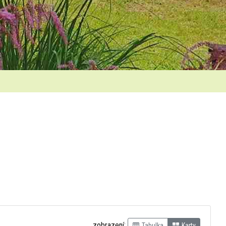
zobrazení:
Tabulka
Karty