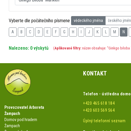
Vyberte dle počátečního písmene
vědeckého jména
českého jmé
A
B
C
D
E
F
G
H
I
J
K
L
M
N
Nalezeno: 0 výskytů
(
Aplikované filtry:
název obsahuje: "Ginkgo biloba '
KONTAKT
Telefon - ústředna dom
+420 465 618 184
Provozovatel Arboreta
+420 603 569 564
Žampach
Domov pod hradem
Úplný telefonní seznam
Žampach