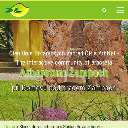
Člen Unie Botanických zahrad ČR a ArbNet -
The interactive community of arboreta
Arboretum Žampach
při Domovu pod hradem Žampach
Domů
» Sbírka dřevin arboreta » Sbírka dřevin arboreta