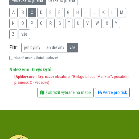
vědeckého jména
českého jména
A
B
C
D
E
F
G
H
I
J
K
L
M
N
O
P
Q
R
S
T
U
V
W
X
Y
Z
vše
Filtr:
jen byliny
jen dřeviny
vše
včetně neaktuálních položek
Nalezeno: 0 výskytů
(
Aplikované filtry:
název obsahuje: "Ginkgo biloba 'Mariken'"; počáteční
písmeno: C - vědecké)
Zobrazit vybrané na mapě
Verze pro tisk