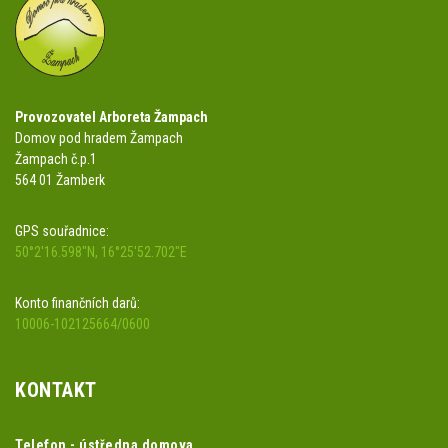
Provozovatel Arboreta Žampach
Domov pod hradem Žampach
Žampach č.p.1
564 01 Žamberk
GPS souřadnice:
50°2'16.598"N, 16°25'52.702"E
Konto finančních darů:
10006-102125664/0600
KONTAKT
Telefon - ústředna domova