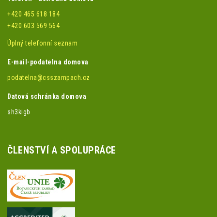
+420 465 618 184
+420 603 569 564
Úplný telefonní seznam
E-mail-podatelna domova
podatelna@csszampach.cz
Datová schránka domova
sh3kigb
ČLENSTVÍ A SPOLUPRÁCE