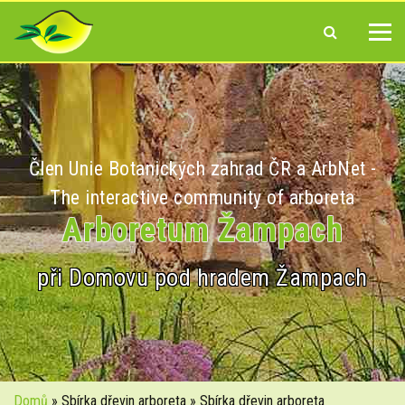
Člen Unie Botanických zahrad ČR a ArbNet -
The interactive community of arboreta
Arboretum Žampach
při Domovu pod hradem Žampach
Domů
» Sbírka dřevin arboreta » Sbírka dřevin arboreta