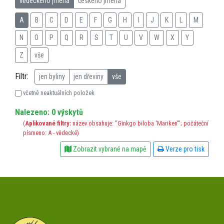
vědeckého jména
českého jména
A
B
C
D
E
F
G
H
I
J
K
L
M
N
O
P
Q
R
S
T
U
V
W
X
Y
Z
vše
Filtr:
jen byliny
jen dřeviny
vše
včetně neaktuálních položek
Nalezeno: 0 výskytů
(
Aplikované filtry:
název obsahuje: "Ginkgo biloba 'Mariken'"; počáteční
písmeno: A - vědecké)
Zobrazit vybrané na mapě
Verze pro tisk