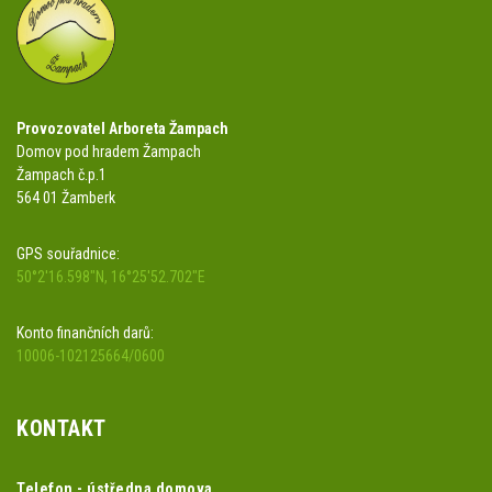
Provozovatel Arboreta Žampach
Domov pod hradem Žampach
Žampach č.p.1
564 01 Žamberk
GPS souřadnice:
50°2'16.598"N, 16°25'52.702"E
Konto finančních darů:
10006-102125664/0600
KONTAKT
Telefon - ústředna domova