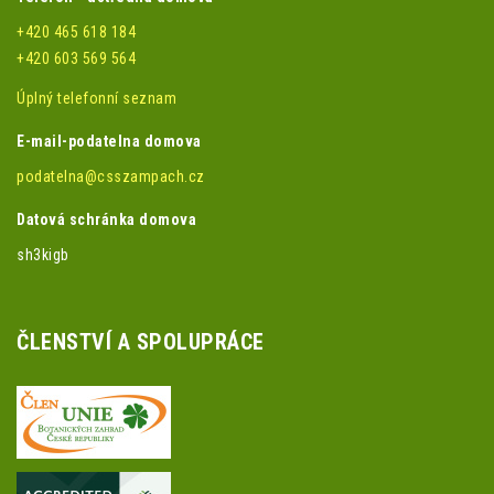
+420 465 618 184
+420 603 569 564
Úplný telefonní seznam
E-mail-podatelna domova
podatelna@csszampach.cz
Datová schránka domova
sh3kigb
ČLENSTVÍ A SPOLUPRÁCE