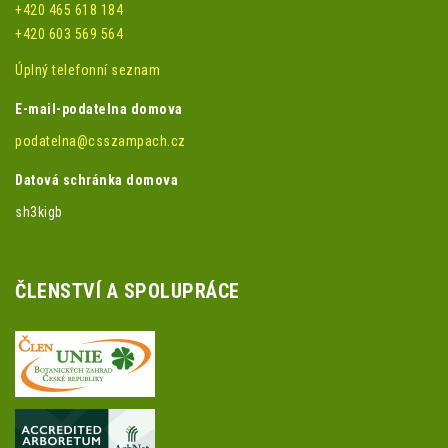
+420 465 618 184
+420 603 569 564
Úplný telefonní seznam
E-mail-podatelna domova
podatelna@csszampach.cz
Datová schránka domova
sh3kigb
ČLENSTVÍ A SPOLUPRÁCE