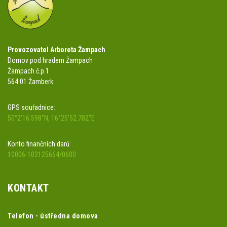
Provozovatel Arboreta Žampach
Domov pod hradem Žampach
Žampach č.p.1
564 01 Žamberk
GPS souřadnice:
50°2'16.598"N, 16°25'52.702"E
Konto finančních darů:
10006-102125664/0600
KONTAKT
Telefon - ústředna domova