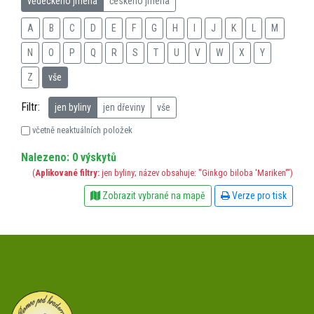
vědeckého jména
českého jména
A
B
C
D
E
F
G
H
I
J
K
L
M
N
O
P
Q
R
S
T
U
V
W
X
Y
Z
vše
Filtr:
jen byliny
jen dřeviny
vše
včetně neaktuálních položek
Nalezeno: 0 výskytů
(
Aplikované filtry:
jen byliny; název obsahuje: "Ginkgo biloba 'Mariken'")
Zobrazit vybrané na mapě
Verze pro tisk