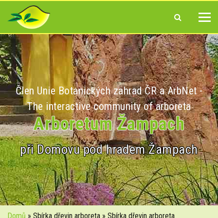
Člen Unie Botanických zahrad ČR a ArbNet -
The interactive community of arboreta
Arboretum Žampach
při Domovu pod hradem Žampach
Domů
» Sbírka dřevin arboreta » Sbírka dřevin arboreta