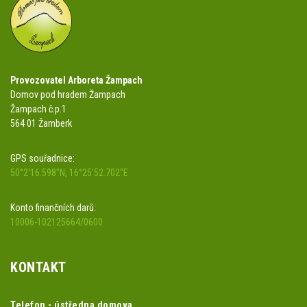
Provozovatel Arboreta Žampach
Domov pod hradem Žampach
Žampach č.p.1
564 01 Žamberk
GPS souřadnice:
50°2'16.598"N, 16°25'52.702"E
Konto finančních darů:
10006-102125664/0600
KONTAKT
Telefon - ústředna domova