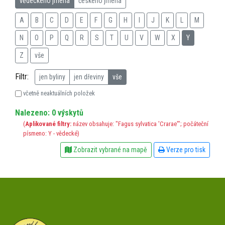
vědeckého jména
českého jména
A
B
C
D
E
F
G
H
I
J
K
L
M
N
O
P
Q
R
S
T
U
V
W
X
Y
Z
vše
Filtr:
jen byliny
jen dřeviny
vše
včetně neaktuálních položek
Nalezeno: 0 výskytů
(
Aplikované filtry:
název obsahuje: "Fagus sylvatica 'Crarae'"; počáteční
písmeno: Y - vědecké)
Zobrazit vybrané na mapě
Verze pro tisk