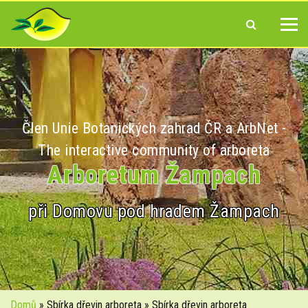
Člen Unie Botanických zahrad ČR a ArbNet -
The interactive community of arboreta
Arboretum Žampach
při Domovu pod hradem Žampach
Domů
» Sbírka dřevin arboreta » Sbírka dřevin arboreta