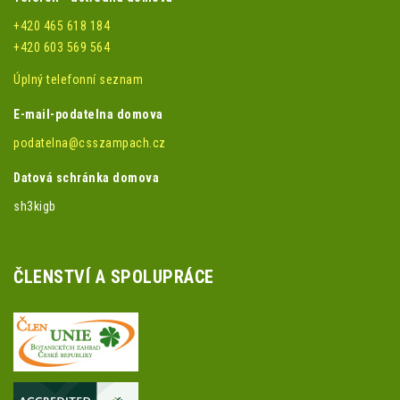
+420 465 618 184
+420 603 569 564
Úplný telefonní seznam
E-mail-podatelna domova
podatelna@csszampach.cz
Datová schránka domova
sh3kigb
ČLENSTVÍ A SPOLUPRÁCE