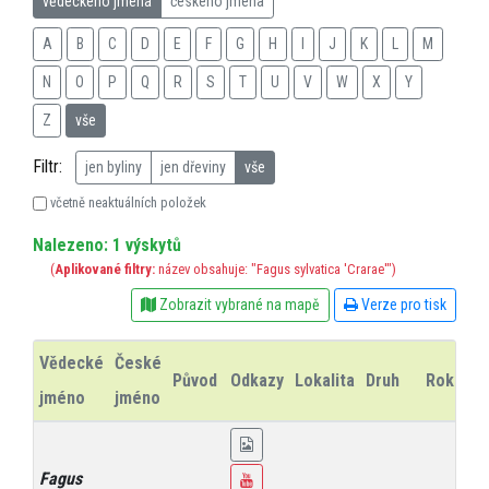
vědeckého jména
českého jména
A
B
C
D
E
F
G
H
I
J
K
L
M
N
O
P
Q
R
S
T
U
V
W
X
Y
Z
vše
Filtr:
jen byliny
jen dřeviny
vše
včetně neaktuálních položek
Nalezeno: 1 výskytů
(
Aplikované filtry:
název obsahuje: "Fagus sylvatica 'Crarae'")
Zobrazit vybrané na mapě
Verze pro tisk
Vědecké
České
Původ
Odkazy
Lokalita
Druh
Rok
In
jméno
jméno
Fagus