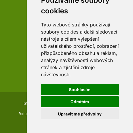
Používáme soubory
cookies
facebook profil arboreta
Tyto webové stránky používají
soubory cookies a další sledovací
nástroje s cílem vylepšení
Youtube kanál arboreta
uživatelského prostředí, zobrazení
přizpůsobeného obsahu a reklam,
analýzy návštěvnosti webových
stránek a zjištění zdroje
návštěvnosti.
zařízení Pardubického kraje
Souhlasím
Odmítám
Copyright © www.uspza.cz, created by
TH SOFT
.
Upravit mé předvolby
Virtuální prohlídky
Letecké prohlídky
Web kamera
Private