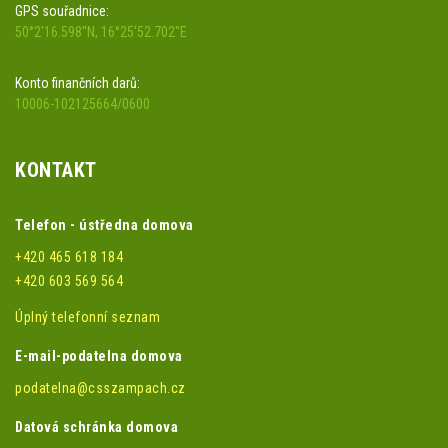
GPS souřadnice:
50°2'16.598"N, 16°25'52.702"E
Konto finančních darů:
10006-102125664/0600
KONTAKT
Telefon - ústředna domova
+420 465 618 184
+420 603 569 564
Úplný telefonní seznam
E-mail-podatelna domova
podatelna@csszampach.cz
Datová schránka domova