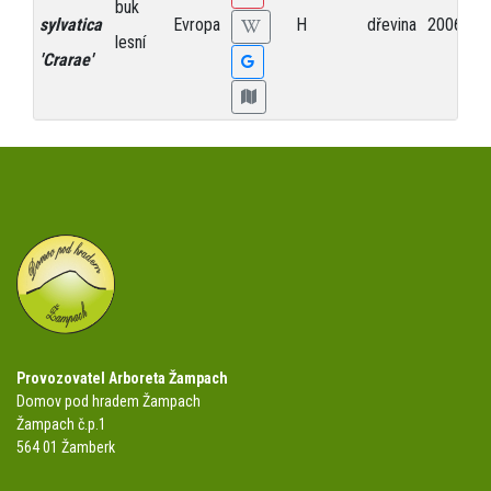
buk
sylvatica
Evropa
H
dřevina
2006
lesní
'Crarae'
Provozovatel Arboreta Žampach
Domov pod hradem Žampach
Žampach č.p.1
564 01 Žamberk