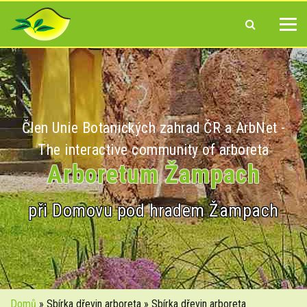
Člen Unie Botanických zahrad ČR a ArbNet -
The interactive community of arboreta
Arboretum Žampach
při Domovu pod hradem Žampach
Domů
» Sbírka dřevin arboreta » Sbírka dřevin arboreta