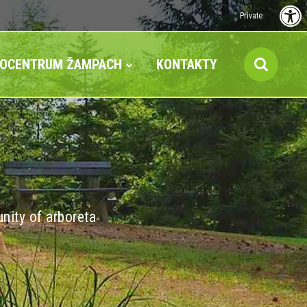
Private
FOCENTRUM ŽAMPACH
KONTAKTY
nity of arboreta