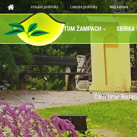
Virtuální prohlídky
Letecké prohlídky
Web kamera
ARBORETUM ŽAMPACH
SBÍRKA
Člen Unie Botan