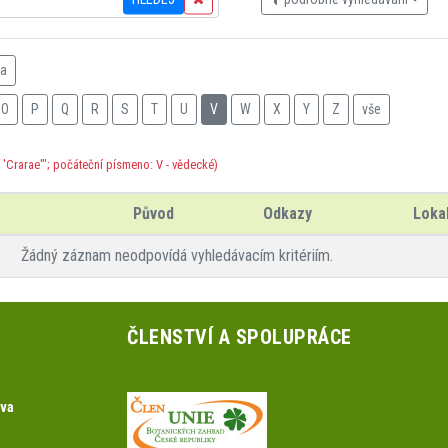
na
O
P
Q
R
S
T
U
V
W
X
Y
Z
vše
 'Crarae'"; počáteční písmeno: V - vědecké)
Původ
Odkazy
Lokal
Žádný záznam neodpovídá vyhledávacím kritériím.
ČLENSTVÍ A SPOLUPRÁCE
ova