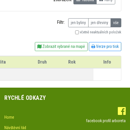
Filtr:
jen byliny
jen dřeviny
vše
včetně neaktuálních položek
Zobrazit vybrané na mapě
Verze pro tisk
ita
Druh
Rok
Info
RYCHLÉ ODKAZY
Home
facebook profil arboreta
Návštěvní řád