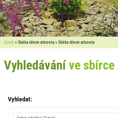
Domů
» Sbírka dřevin arboreta » Sbírka dřevin arboreta
Vyhledávání
ve sbírce
Vyhledat: