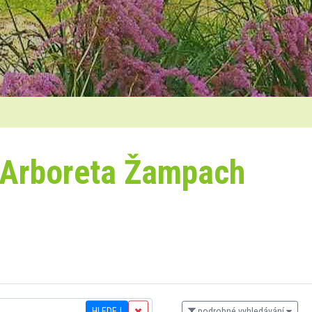
 Arboreta Žampach
HLEDEJ
podrobné vyhledávání