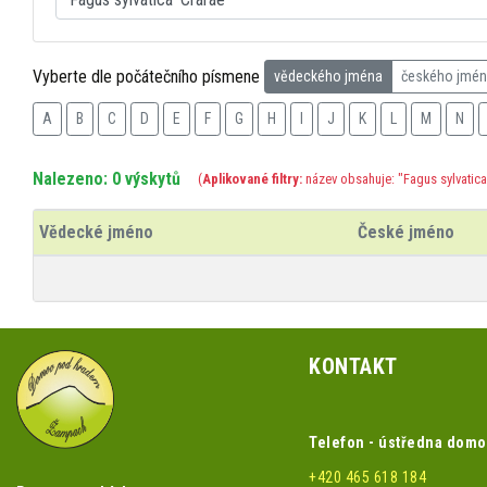
Vyberte dle počátečního písmene
vědeckého jména
českého jmé
A
B
C
D
E
F
G
H
I
J
K
L
M
N
Nalezeno: 0 výskytů
(
Aplikované filtry:
název obsahuje: "Fagus sylvatica
Vědecké jméno
České jméno
KONTAKT
Telefon - ústředna dom
+420 465 618 184