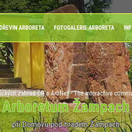
 DŘEVIN ARBORETA
FOTOGALERIE ARBORETA
IN
ických zahrad ČR a ArbNet - The interactive commu
Arboretum Žampach
při Domovu pod hradem Žampach