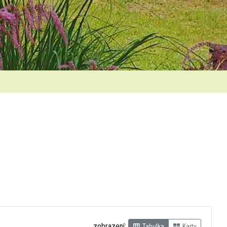
zobrazení:
Tabulka
Karty