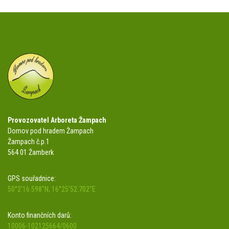
Provozovatel Arboreta Žampach
Domov pod hradem Žampach
Žampach č.p.1
564 01 Žamberk
GPS souřadnice:
50°2'16.598"N, 16°25'52.702"E
Konto finančních darů:
10006-102125664/0600