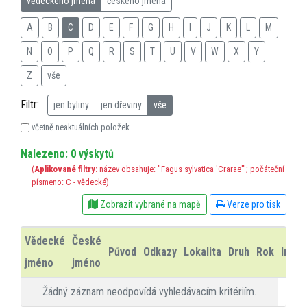
vědeckého jména
českého jména
A
B
C
D
E
F
G
H
I
J
K
L
M
N
O
P
Q
R
S
T
U
V
W
X
Y
Z
vše
Filtr:
jen byliny
jen dřeviny
vše
včetně neaktuálních položek
Nalezeno: 0 výskytů
(
Aplikované filtry:
název obsahuje: "Fagus sylvatica 'Crarae'"; počáteční
písmeno: C - vědecké)
Zobrazit vybrané na mapě
Verze pro tisk
Vědecké
České
Původ
Odkazy
Lokalita
Druh
Rok
Info
jméno
jméno
Žádný záznam neodpovídá vyhledávacím kritériím.