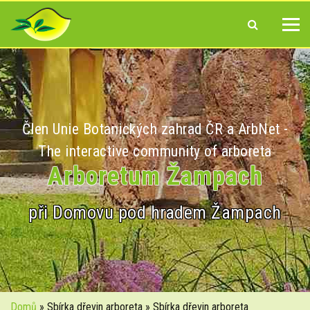
Člen Unie Botanických zahrad ČR a ArbNet -
The interactive community of arboreta
Arboretum Žampach
při Domovu pod hradem Žampach
Domů
» Sbírka dřevin arboreta » Sbírka dřevin arboreta