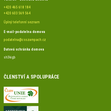
+420 465 618 184
+420 603 569 564
Úplný telefonní seznam
E-mail-podatelna domova
podatelna@csszampach.cz
Datová schránka domova
sh3kigb
ČLENSTVÍ A SPOLUPRÁCE