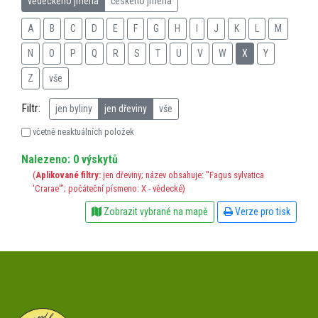
vědeckého jména
českého jména
A
B
C
D
E
F
G
H
I
J
K
L
M
N
O
P
Q
R
S
T
U
V
W
X
Y
Z
vše
Filtr:
jen byliny
jen dřeviny
vše
včetně neaktuálních položek
Nalezeno: 0 výskytů
(
Aplikované filtry:
jen dřeviny; název obsahuje: "Fagus sylvatica
'Crarae'"; počáteční písmeno: X - vědecké)
Zobrazit vybrané na mapě
Verze pro tisk