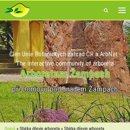
Člen Unie Botanických zahrad ČR a ArbNet -
The interactive community of arboreta
Arboretum Žampach
při Domovu pod hradem Žampach
Domů
» Sbírka dřevin arboreta » Sbírka dřevin arboreta