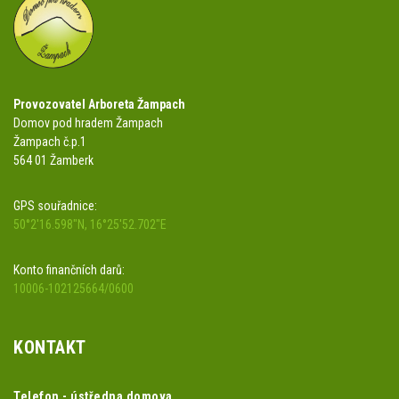
Provozovatel Arboreta Žampach
Domov pod hradem Žampach
Žampach č.p.1
564 01 Žamberk
GPS souřadnice:
50°2'16.598"N, 16°25'52.702"E
Konto finančních darů:
10006-102125664/0600
KONTAKT
Telefon - ústředna domova