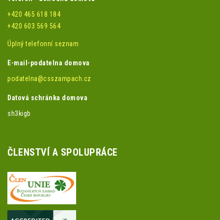
+420 465 618 184
+420 603 569 564
Úplný telefonní seznam
E-mail-podatelna domova
podatelna@csszampach.cz
Datová schránka domova
sh3kigb
ČLENSTVÍ A SPOLUPRÁCE