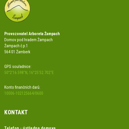
Provozovatel Arboreta Žampach
Domov pod hradem Žampach
Žampach č.p.1
564 01 Žamberk
GPS souřadnice:
50°2'16.598"N, 16°25'52.702"E
Konto finančních darů:
10006-102125664/0600
KONTAKT
Telefon - ústředna domova