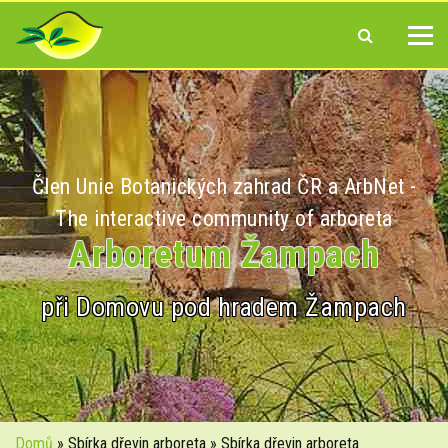
Člen Unie Botanických zahrad ČR a ArbNet -
The interactive community of arboreta
Arboretum Žampach
při Domovu pod hradem Žampach
Domů
» Sbírka dřevin arboreta » Sbírka dřevin arboreta