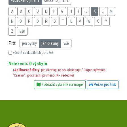
vědeckého jména
českého jména
A
B
C
D
E
F
G
H
I
J
K
L
M
N
O
P
Q
R
S
T
U
V
W
X
Y
Z
vše
Filtr:
jen byliny
jen dřeviny
vše
včetně neaktuálních položek
Nalezeno: 0 výskytů
(
Aplikované filtry:
jen dřeviny; název obsahuje: "Fagus sylvatica
'Crarae'"; počáteční písmeno: K - vědecké)
Zobrazit vybrané na mapě
Verze pro tisk