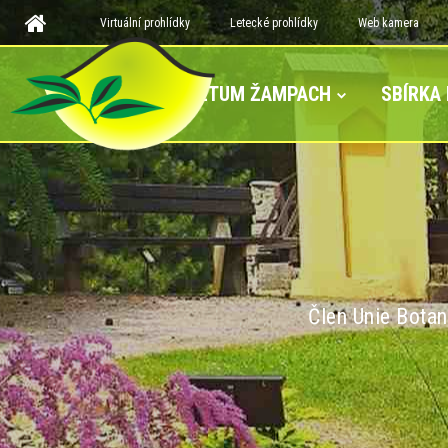
Virtuální prohlídky
Letecké prohlídky
Web kamera
ARBORETUM ŽAMPACH
SBÍRKA
Člen Unie Botan