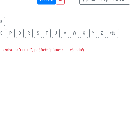
na
O
P
Q
R
S
T
U
V
W
X
Y
Z
vše
us sylvatica 'Crarae'"; počáteční písmeno: F - vědecké)