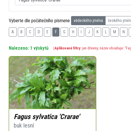
Vyberte dle počátečního písmene
vědeckého jména
českého jmé
A
B
C
D
E
F
G
H
I
J
K
L
M
N
Nalezeno: 1 výskytů
(
Aplikované filtry:
jen dřeviny; název obsahuje: "Fag
Fagus sylvatica 'Crarae'
buk lesní