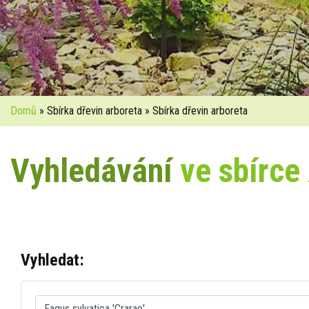
Domů
» Sbírka dřevin arboreta » Sbírka dřevin arboreta
Vyhledávání
ve sbírce
Vyhledat: