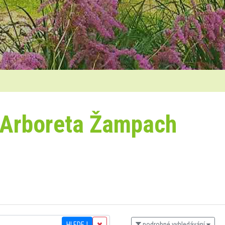
 Arboreta Žampach
HLEDEJ
podrobné vyhledávání