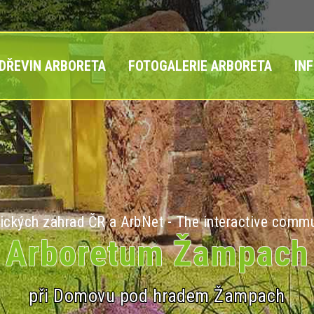
 DŘEVIN ARBORETA
FOTOGALERIE ARBORETA
IN
ických zahrad ČR a ArbNet - The interactive commu
Arboretum Žampach
při Domovu pod hradem Žampach