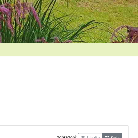
zobrazení:
Tabulka
Karty