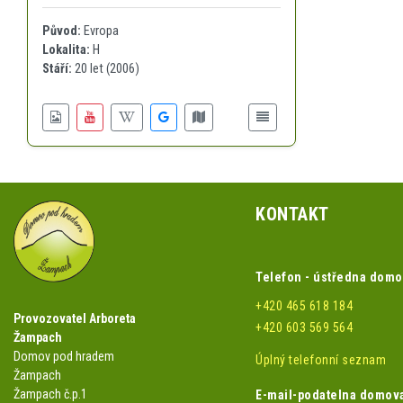
Původ:
Evropa
Lokalita:
H
Stáří:
20 let (2006)
KONTAKT
Telefon - ústředna dom
+420 465 618 184
Provozovatel Arboreta
+420 603 569 564
Žampach
Domov pod hradem
Úplný telefonní seznam
Žampach
Žampach č.p.1
E-mail-podatelna domov