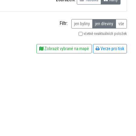
Filtr:
jen byliny
jen dřeviny
vše
včetně neaktuálních položek
Zobrazit vybrané na mapě
Verze pro tisk