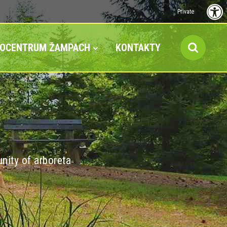
Private
FOCENTRUM ŽAMPACH
KONTAKTY
nity of arboreta