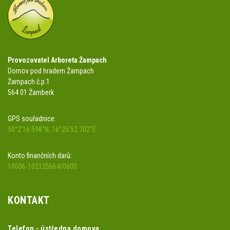
Provozovatel Arboreta Žampach
Domov pod hradem Žampach
Žampach č.p.1
564 01 Žamberk
GPS souřadnice:
50°2'16.598"N, 16°25'52.702"E
Konto finančních darů:
10006-102125664/0600
KONTAKT
Telefon - ústředna domova