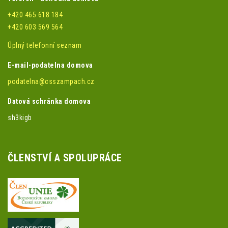
+420 465 618 184
+420 603 569 564
Úplný telefonní seznam
E-mail-podatelna domova
podatelna@csszampach.cz
Datová schránka domova
sh3kigb
ČLENSTVÍ A SPOLUPRÁCE