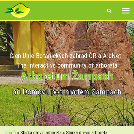
Člen Unie Botanických zahrad ČR a ArbNet -
The interactive community of arboreta
Arboretum Žampach
při Domovu pod hradem Žampach
Domů
» Sbírka dřevin arboreta » Sbírka dřevin arboreta