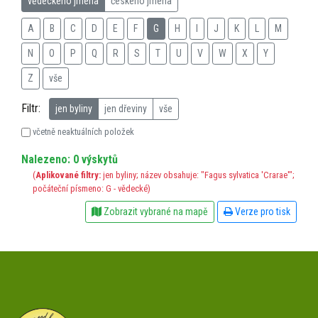
vědeckého jména
českého jména
A
B
C
D
E
F
G
H
I
J
K
L
M
N
O
P
Q
R
S
T
U
V
W
X
Y
Z
vše
Filtr:
jen byliny
jen dřeviny
vše
včetně neaktuálních položek
Nalezeno: 0 výskytů
(
Aplikované filtry:
jen byliny; název obsahuje: "Fagus sylvatica 'Crarae'";
počáteční písmeno: G - vědecké)
Zobrazit vybrané na mapě
Verze pro tisk