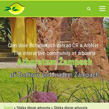
Člen Unie Botanických zahrad ČR a ArbNet -
The interactive community of arboreta
Arboretum Žampach
při Domovu pod hradem Žampach
Domů
» Sbírka dřevin arboreta » Sbírka dřevin arboreta