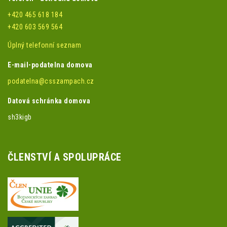
+420 465 618 184
+420 603 569 564
Úplný telefonní seznam
E-mail-podatelna domova
podatelna@csszampach.cz
Datová schránka domova
sh3kigb
ČLENSTVÍ A SPOLUPRÁCE