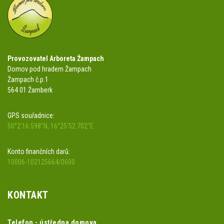
Provozovatel Arboreta Žampach
Domov pod hradem Žampach
Žampach č.p.1
564 01 Žamberk
GPS souřadnice:
50°2'16.598"N, 16°25'52.702"E
Konto finančních darů:
10006-102125664/0600
KONTAKT
Telefon - ústředna domova