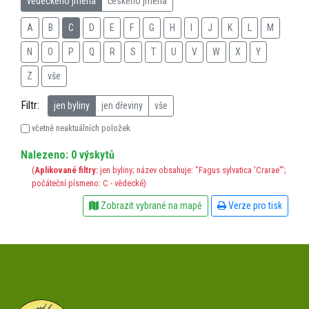
vědeckého jména
českého jména
A
B
C
D
E
F
G
H
I
J
K
L
M
N
O
P
Q
R
S
T
U
V
W
X
Y
Z
vše
Filtr:
jen byliny
jen dřeviny
vše
včetně neaktuálních položek
Nalezeno: 0 výskytů
(
Aplikované filtry:
jen byliny; název obsahuje: "Fagus sylvatica 'Crarae'";
počáteční písmeno: C - vědecké)
Zobrazit vybrané na mapě
Verze pro tisk