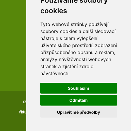
Používáme soubory
cookies
facebook profil arboreta
Tyto webové stránky používají
soubory cookies a další sledovací
nástroje s cílem vylepšení
Youtube kanál arboreta
uživatelského prostředí, zobrazení
přizpůsobeného obsahu a reklam,
analýzy návštěvnosti webových
stránek a zjištění zdroje
návštěvnosti.
zařízení Pardubického kraje
Souhlasím
Odmítám
Copyright © www.uspza.cz, created by
TH SOFT
.
Upravit mé předvolby
Virtuální prohlídky
Letecké prohlídky
Web kamera
Private