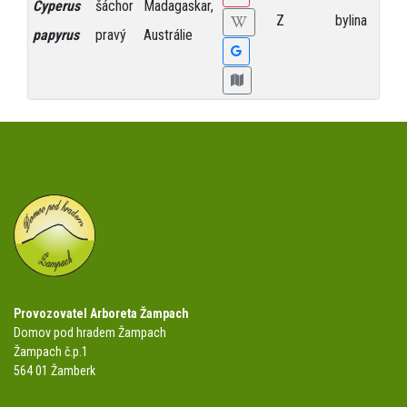
Cyperus
šáchor
Madagaskar,
Z
bylina
papyrus
pravý
Austrálie
Provozovatel Arboreta Žampach
Domov pod hradem Žampach
Žampach č.p.1
564 01 Žamberk