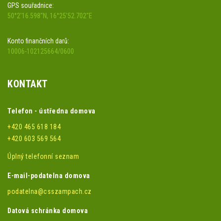
GPS souřadnice:
50°2'16.598"N, 16°25'52.702"E
Konto finančních darů:
10006-102125664/0600
KONTAKT
Telefon - ústředna domova
+420 465 618 184
+420 603 569 564
Úplný telefonní seznam
E-mail-podatelna domova
podatelna@csszampach.cz
Datová schránka domova