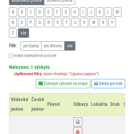
vědeckého jména
českého jména
A
B
C
D
E
F
G
H
I
J
K
L
M
N
O
P
Q
R
S
T
U
V
W
X
Y
Z
vše
Filtr:
jen byliny
jen dřeviny
vše
včetně neaktuálních položek
Nalezeno: 1 výskytů
(
Aplikované filtry:
název obsahuje: "Cyperus papyrus")
Zobrazit vybrané na mapě
Verze pro tisk
Vědecké
České
Původ
Odkazy
Lokalita
Druh
Rok
jméno
jméno