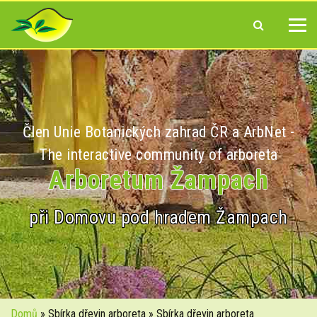
Člen Unie Botanických zahrad ČR a ArbNet -
The interactive community of arboreta
Arboretum Žampach
při Domovu pod hradem Žampach
Domů
» Sbírka dřevin arboreta » Sbírka dřevin arboreta