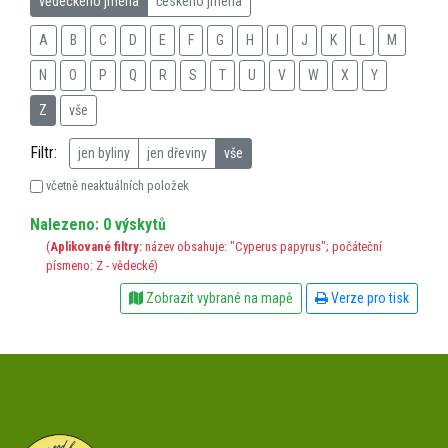
vědeckého jména
českého jména
A
B
C
D
E
F
G
H
I
J
K
L
M
N
O
P
Q
R
S
T
U
V
W
X
Y
Z
vše
Filtr:
jen byliny
jen dřeviny
vše
včetně neaktuálních položek
Nalezeno: 0 výskytů
(
Aplikované filtry:
název obsahuje: "Cyperus papyrus"; počáteční
písmeno: Z - vědecké)
Zobrazit vybrané na mapě
Verze pro tisk