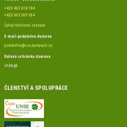
+420 465 618 184
+420 603 569 564
Úplný telefonní seznam
E-mail-podatelna domova
podatelna@csszampach.cz
Datová schránka domova
sh3kigb
ČLENSTVÍ A SPOLUPRÁCE