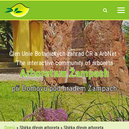
Člen Unie Botanických zahrad ČR a ArbNet -
The interactive community of arboreta
Arboretum Žampach
při Domovu pod hradem Žampach
Domů
» Sbírka dřevin arboreta » Sbírka dřevin arboreta