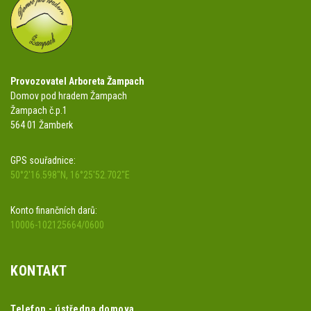
Provozovatel Arboreta Žampach
Domov pod hradem Žampach
Žampach č.p.1
564 01 Žamberk
GPS souřadnice:
50°2'16.598"N, 16°25'52.702"E
Konto finančních darů:
10006-102125664/0600
KONTAKT
Telefon - ústředna domova