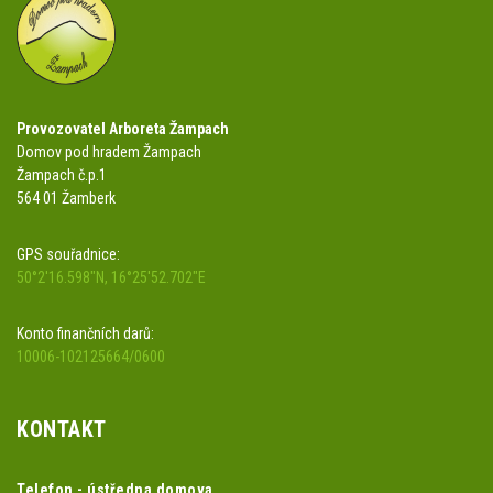
Provozovatel Arboreta Žampach
Domov pod hradem Žampach
Žampach č.p.1
564 01 Žamberk
GPS souřadnice:
50°2'16.598"N, 16°25'52.702"E
Konto finančních darů:
10006-102125664/0600
KONTAKT
Telefon - ústředna domova