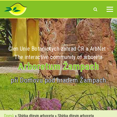
Člen Unie Botanických zahrad ČR a ArbNet -
The interactive community of arboreta
Arboretum Žampach
při Domovu pod hradem Žampach
Domů
» Sbírka dřevin arboreta » Sbírka dřevin arboreta