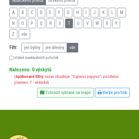
vědeckého jména
českého jména
A
B
C
D
E
F
G
H
I
J
K
L
M
N
O
P
Q
R
S
T
U
V
W
X
Y
Z
vše
Filtr:
jen byliny
jen dřeviny
vše
včetně neaktuálních položek
Nalezeno: 0 výskytů
(
Aplikované filtry:
název obsahuje: "Cyperus papyrus"; počáteční
písmeno: T - vědecké)
Zobrazit vybrané na mapě
Verze pro tisk