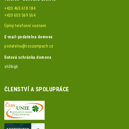
+420 465 618 184
+420 603 569 564
Úplný telefonní seznam
E-mail-podatelna domova
podatelna@csszampach.cz
Datová schránka domova
sh3kigb
ČLENSTVÍ A SPOLUPRÁCE