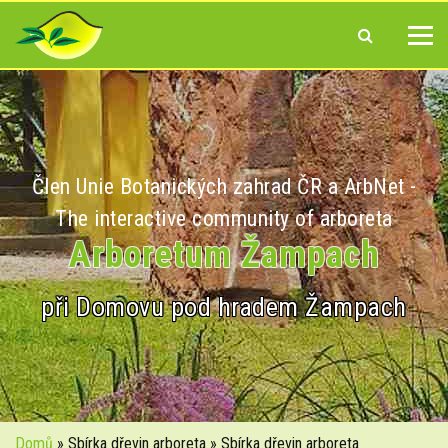
Člen Unie Botanických zahrad ČR a ArbNet -
The interactive community of arboreta
Arboretum Žampach
při Domovu pod hradem Žampach
Domů
» Sbírka dřevin arboreta » Sbírka dřevin arboreta