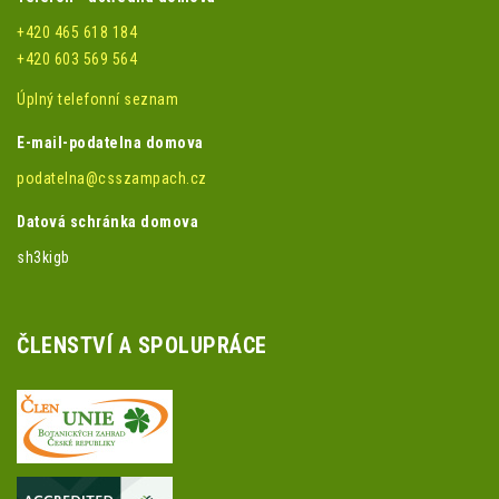
+420 465 618 184
+420 603 569 564
Úplný telefonní seznam
E-mail-podatelna domova
podatelna@csszampach.cz
Datová schránka domova
sh3kigb
ČLENSTVÍ A SPOLUPRÁCE