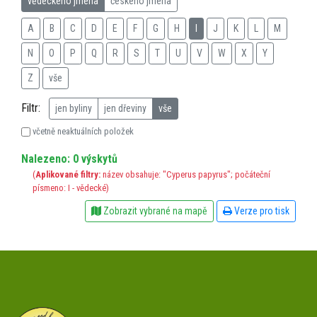
vědeckého jména
českého jména
A
B
C
D
E
F
G
H
I
J
K
L
M
N
O
P
Q
R
S
T
U
V
W
X
Y
Z
vše
Filtr:
jen byliny
jen dřeviny
vše
včetně neaktuálních položek
Nalezeno: 0 výskytů
(
Aplikované filtry:
název obsahuje: "Cyperus papyrus"; počáteční
písmeno: I - vědecké)
Zobrazit vybrané na mapě
Verze pro tisk