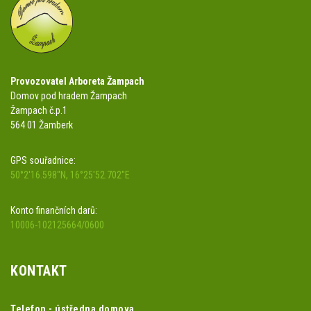
Provozovatel Arboreta Žampach
Domov pod hradem Žampach
Žampach č.p.1
564 01 Žamberk
GPS souřadnice:
50°2'16.598"N, 16°25'52.702"E
Konto finančních darů:
10006-102125664/0600
KONTAKT
Telefon - ústředna domova