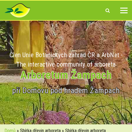
Člen Unie Botanických zahrad ČR a ArbNet -
The interactive community of arboreta
Arboretum Žampach
při Domovu pod hradem Žampach
Domů
» Sbírka dřevin arboreta » Sbírka dřevin arboreta