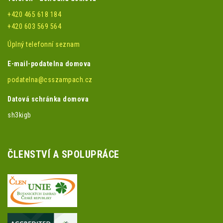
+420 465 618 184
+420 603 569 564
Úplný telefonní seznam
E-mail-podatelna domova
podatelna@csszampach.cz
Datová schránka domova
sh3kigb
ČLENSTVÍ A SPOLUPRÁCE