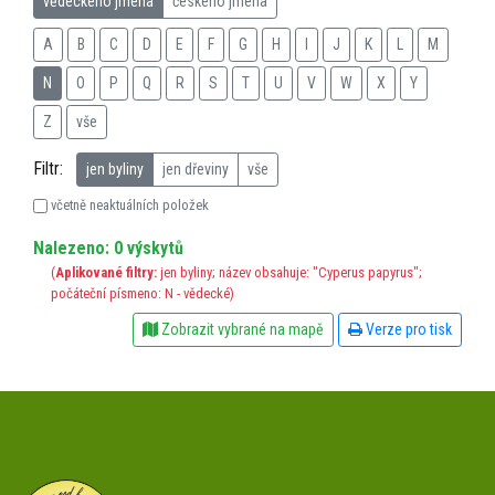
vědeckého jména
českého jména
A
B
C
D
E
F
G
H
I
J
K
L
M
N
O
P
Q
R
S
T
U
V
W
X
Y
Z
vše
Filtr:
jen byliny
jen dřeviny
vše
včetně neaktuálních položek
Nalezeno: 0 výskytů
(
Aplikované filtry:
jen byliny; název obsahuje: "Cyperus papyrus";
počáteční písmeno: N - vědecké)
Zobrazit vybrané na mapě
Verze pro tisk