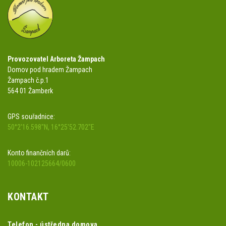
Provozovatel Arboreta Žampach
Domov pod hradem Žampach
Žampach č.p.1
564 01 Žamberk
GPS souřadnice:
50°2'16.598"N, 16°25'52.702"E
Konto finančních darů:
10006-102125664/0600
KONTAKT
Telefon - ústředna domova