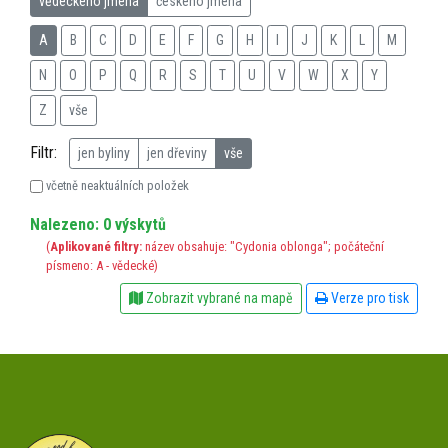
vědeckého jména
českého jména
A
B
C
D
E
F
G
H
I
J
K
L
M
N
O
P
Q
R
S
T
U
V
W
X
Y
Z
vše
Filtr:
jen byliny
jen dřeviny
vše
včetně neaktuálních položek
Nalezeno: 0 výskytů
(
Aplikované filtry:
název obsahuje: "Cydonia oblonga"; počáteční
písmeno: A - vědecké)
Zobrazit vybrané na mapě
Verze pro tisk