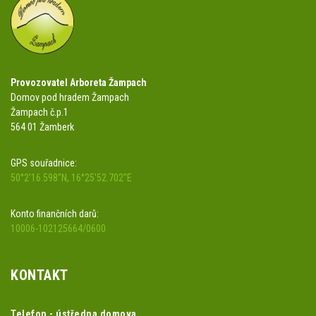
Provozovatel Arboreta Žampach
Domov pod hradem Žampach
Žampach č.p.1
564 01 Žamberk
GPS souřadnice:
50°2'16.598"N, 16°25'52.702"E
Konto finančních darů:
10006-102125664/0600
KONTAKT
Telefon - ústředna domova