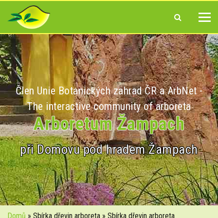
Člen Unie Botanických zahrad ČR a ArbNet -
The interactive community of arboreta
Arboretum Žampach
při Domovu pod hradem Žampach
Domů
» Sbírka dřevin arboreta » Sbírka dřevin arboreta