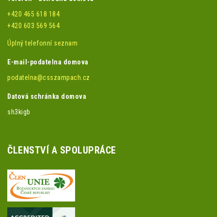
+420 465 618 184
+420 603 569 564
Úplný telefonní seznam
E-mail-podatelna domova
podatelna@csszampach.cz
Datová schránka domova
sh3kigb
ČLENSTVÍ A SPOLUPRÁCE