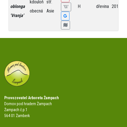
kdouloň
stř.
oblonga
H
dřevina
2014
obecná
Asie
'Vranja'
Provozovatel Arboreta Žampach
Domov pod hradem Žampach
Žampach č.p.1
564 01 Žamberk