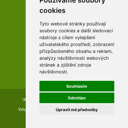
Používáme soubory
cookies
facebook profil arboreta
Tyto webové stránky používají
soubory cookies a další sledovací
nástroje s cílem vylepšení
Youtube kanál arboreta
uživatelského prostředí, zobrazení
přizpůsobeného obsahu a reklam,
analýzy návštěvnosti webových
stránek a zjištění zdroje
návštěvnosti.
zařízení Pardubického kraje
Souhlasím
Odmítám
Copyright © www.uspza.cz, created by
TH SOFT
.
Upravit mé předvolby
Virtuální prohlídky
Letecké prohlídky
Web kamera
Private