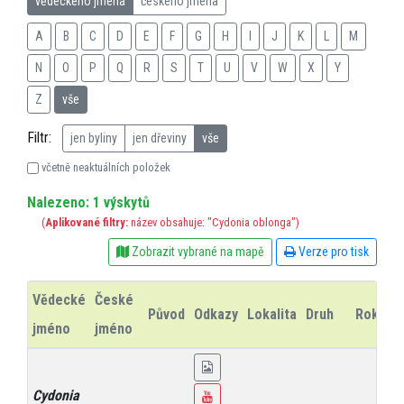
vědeckého jména
českého jména
A
B
C
D
E
F
G
H
I
J
K
L
M
N
O
P
Q
R
S
T
U
V
W
X
Y
Z
vše
Filtr:
jen byliny
jen dřeviny
vše
včetně neaktuálních položek
Nalezeno: 1 výskytů
(
Aplikované filtry:
název obsahuje: "Cydonia oblonga")
Zobrazit vybrané na mapě
Verze pro tisk
Vědecké
České
Původ
Odkazy
Lokalita
Druh
Rok
I
jméno
jméno
Cydonia