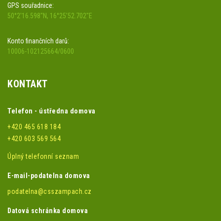
GPS souřadnice:
50°2'16.598"N, 16°25'52.702"E
Konto finančních darů:
10006-102125664/0600
KONTAKT
Telefon - ústředna domova
+420 465 618 184
+420 603 569 564
Úplný telefonní seznam
E-mail-podatelna domova
podatelna@csszampach.cz
Datová schránka domova