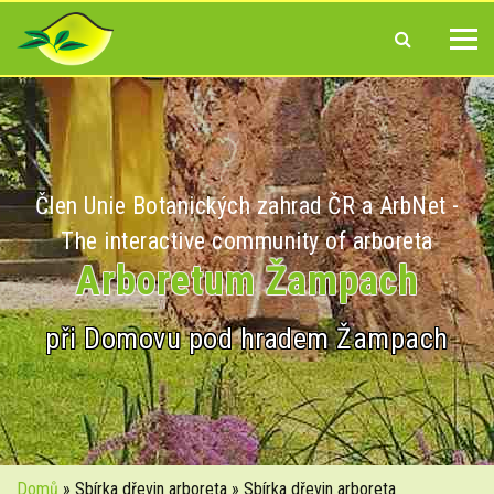
Člen Unie Botanických zahrad ČR a ArbNet -
The interactive community of arboreta
Arboretum Žampach
při Domovu pod hradem Žampach
Domů
» Sbírka dřevin arboreta » Sbírka dřevin arboreta