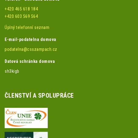
+420 465 618 184
+420 603 569 564
Úplný telefonní seznam
E-mail-podatelna domova
podatelna@csszampach.cz
Datová schránka domova
sh3kigb
ČLENSTVÍ A SPOLUPRÁCE