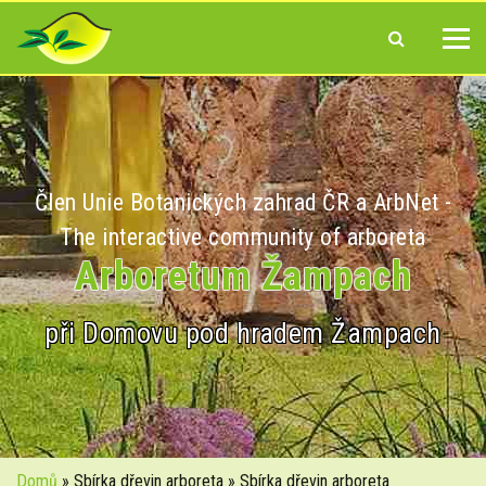
Člen Unie Botanických zahrad ČR a ArbNet -
The interactive community of arboreta
Arboretum Žampach
při Domovu pod hradem Žampach
Domů
» Sbírka dřevin arboreta » Sbírka dřevin arboreta