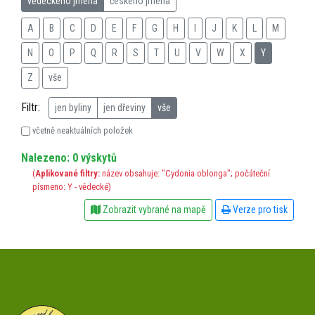
vědeckého jména
českého jména
A
B
C
D
E
F
G
H
I
J
K
L
M
N
O
P
Q
R
S
T
U
V
W
X
Y
Z
vše
Filtr:
jen byliny
jen dřeviny
vše
včetně neaktuálních položek
Nalezeno: 0 výskytů
(
Aplikované filtry:
název obsahuje: "Cydonia oblonga"; počáteční
písmeno: Y - vědecké)
Zobrazit vybrané na mapě
Verze pro tisk