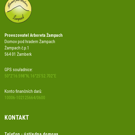
Provozovatel Arboreta Žampach
Domov pod hradem Žampach
Žampach č.p.1
564 01 Žamberk
GPS souřadnice:
50°2'16.598"N, 16°25'52.702"E
Konto finančních darů:
10006-102125664/0600
KONTAKT
Telefon - ústředna domova