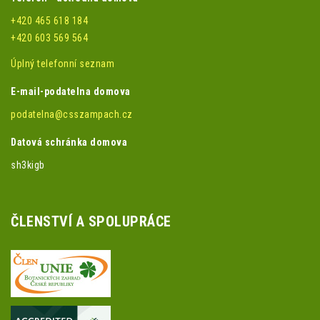
+420 465 618 184
+420 603 569 564
Úplný telefonní seznam
E-mail-podatelna domova
podatelna@csszampach.cz
Datová schránka domova
sh3kigb
ČLENSTVÍ A SPOLUPRÁCE