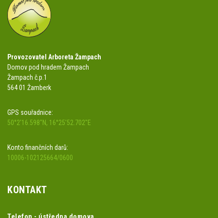
Provozovatel Arboreta Žampach
Domov pod hradem Žampach
Žampach č.p.1
564 01 Žamberk
GPS souřadnice:
50°2'16.598"N, 16°25'52.702"E
Konto finančních darů:
10006-102125664/0600
KONTAKT
Telefon - ústředna domova