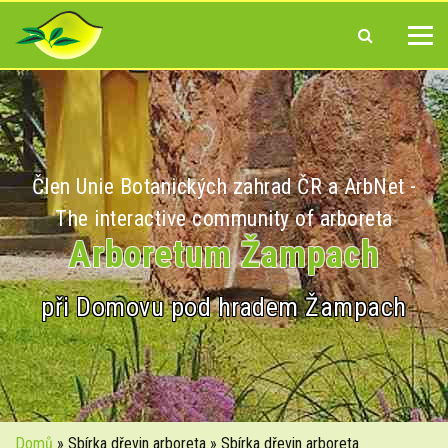
Člen Unie Botanických zahrad ČR a ArbNet -
The interactive community of arboreta
Arboretum Žampach
při Domovu pod hradem Žampach
Domů
» Sbírka dřevin arboreta » Sbírka dřevin arboreta