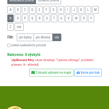
vědeckého jména
českého jména
A
B
C
D
E
F
G
H
I
J
K
L
M
N
O
P
Q
R
S
T
U
V
W
X
Y
Z
vše
Filtr:
jen byliny
jen dřeviny
vše
včetně neaktuálních položek
Nalezeno: 0 výskytů
(
Aplikované filtry:
název obsahuje: "Cydonia oblonga"; počáteční
písmeno: N - vědecké)
Zobrazit vybrané na mapě
Verze pro tisk