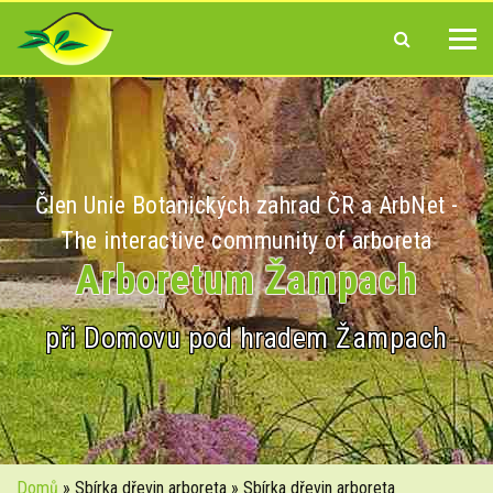
Člen Unie Botanických zahrad ČR a ArbNet -
The interactive community of arboreta
Arboretum Žampach
při Domovu pod hradem Žampach
Domů
» Sbírka dřevin arboreta » Sbírka dřevin arboreta