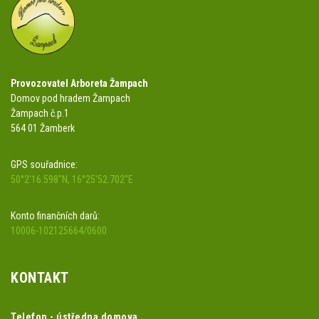
Provozovatel Arboreta Žampach
Domov pod hradem Žampach
Žampach č.p.1
564 01 Žamberk
GPS souřadnice:
50°2'16.598"N, 16°25'52.702"E
Konto finančních darů:
10006-102125664/0600
KONTAKT
Telefon - ústředna domova