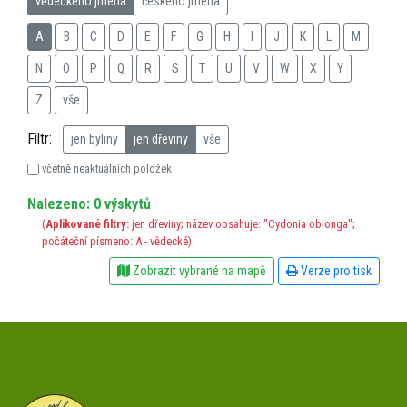
vědeckého jména
českého jména
A
B
C
D
E
F
G
H
I
J
K
L
M
N
O
P
Q
R
S
T
U
V
W
X
Y
Z
vše
Filtr:
jen byliny
jen dřeviny
vše
včetně neaktuálních položek
Nalezeno: 0 výskytů
(
Aplikované filtry:
jen dřeviny; název obsahuje: "Cydonia oblonga";
počáteční písmeno: A - vědecké)
Zobrazit vybrané na mapě
Verze pro tisk