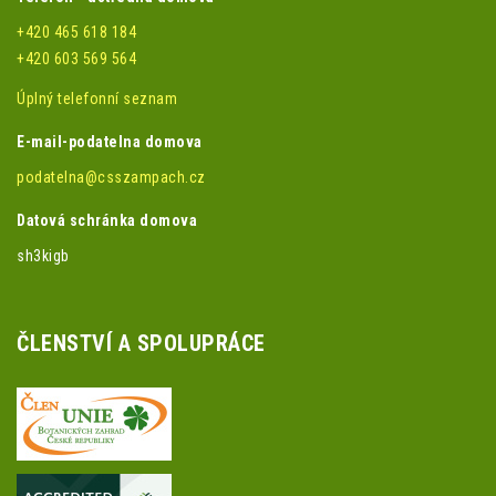
+420 465 618 184
+420 603 569 564
Úplný telefonní seznam
E-mail-podatelna domova
podatelna@csszampach.cz
Datová schránka domova
sh3kigb
ČLENSTVÍ A SPOLUPRÁCE