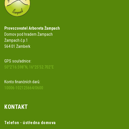
Provozovatel Arboreta Žampach
Domov pod hradem Žampach
Žampach č.p.1
564 01 Žamberk
GPS souřadnice:
50°2'16.598"N, 16°25'52.702"E
Konto finančních darů:
10006-102125664/0600
KONTAKT
Telefon - ústředna domova