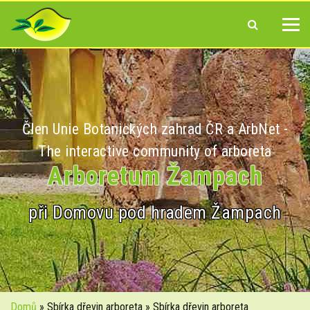
Člen Unie Botanických zahrad ČR a ArbNet -
The interactive community of arboreta
Arboretum Žampach
při Domovu pod hradem Žampach
Domů
» Sbírka dřevin arboreta » Sbírka dřevin arboreta