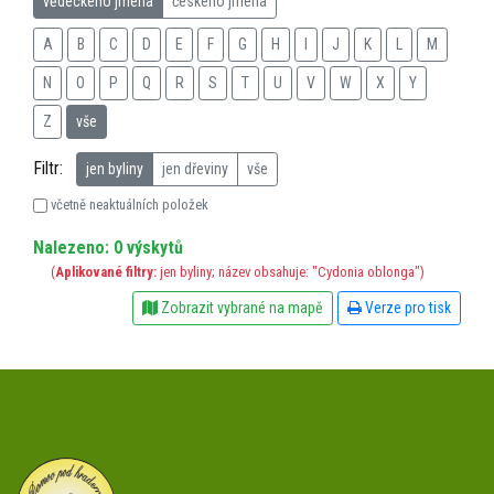
vědeckého jména
českého jména
A
B
C
D
E
F
G
H
I
J
K
L
M
N
O
P
Q
R
S
T
U
V
W
X
Y
Z
vše
Filtr:
jen byliny
jen dřeviny
vše
včetně neaktuálních položek
Nalezeno: 0 výskytů
(
Aplikované filtry:
jen byliny; název obsahuje: "Cydonia oblonga")
Zobrazit vybrané na mapě
Verze pro tisk