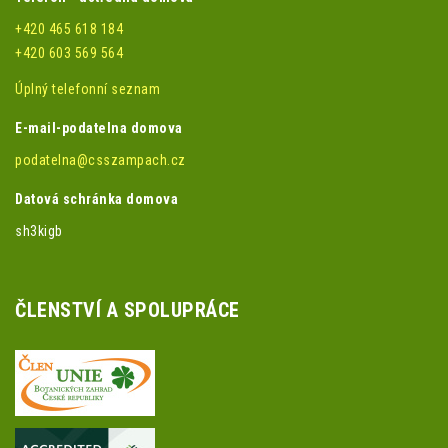
+420 465 618 184
+420 603 569 564
Úplný telefonní seznam
E-mail-podatelna domova
podatelna@csszampach.cz
Datová schránka domova
sh3kigb
ČLENSTVÍ A SPOLUPRÁCE