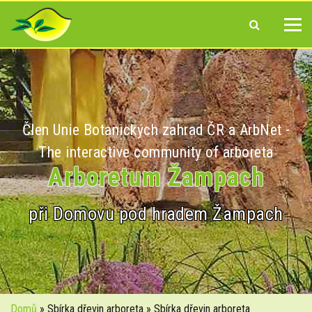
Člen Unie Botanických zahrad ČR a ArbNet -
The interactive community of arboreta
Arboretum Žampach
při Domovu pod hradem Žampach
Domů
» Sbírka dřevin arboreta » Sbírka dřevin arboreta