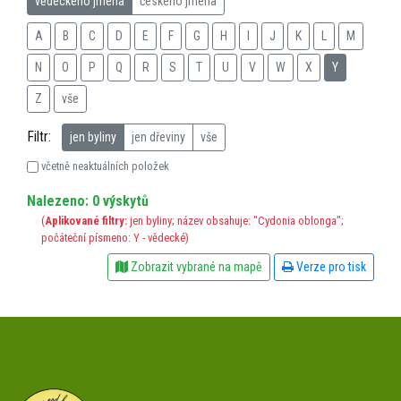
vědeckého jména
českého jména
A
B
C
D
E
F
G
H
I
J
K
L
M
N
O
P
Q
R
S
T
U
V
W
X
Y
Z
vše
Filtr:
jen byliny
jen dřeviny
vše
včetně neaktuálních položek
Nalezeno: 0 výskytů
(
Aplikované filtry:
jen byliny; název obsahuje: "Cydonia oblonga";
počáteční písmeno: Y - vědecké)
Zobrazit vybrané na mapě
Verze pro tisk