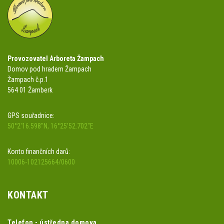
Provozovatel Arboreta Žampach
Domov pod hradem Žampach
Žampach č.p.1
564 01 Žamberk
GPS souřadnice:
50°2'16.598"N, 16°25'52.702"E
Konto finančních darů:
10006-102125664/0600
KONTAKT
Telefon - ústředna domova