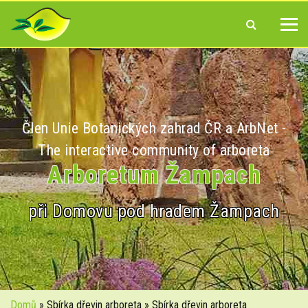
Člen Unie Botanických zahrad ČR a ArbNet -
The interactive community of arboreta
Arboretum Žampach
při Domovu pod hradem Žampach
Domů
» Sbírka dřevin arboreta » Sbírka dřevin arboreta