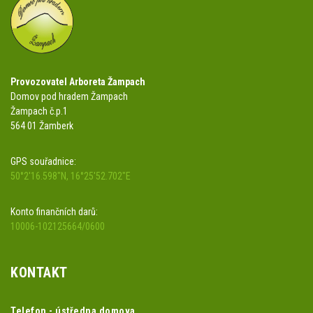
Provozovatel Arboreta Žampach
Domov pod hradem Žampach
Žampach č.p.1
564 01 Žamberk
GPS souřadnice:
50°2'16.598"N, 16°25'52.702"E
Konto finančních darů:
10006-102125664/0600
KONTAKT
Telefon - ústředna domova