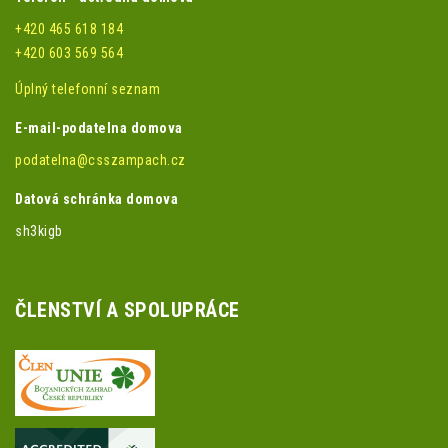
+420 465 618 184
+420 603 569 564
Úplný telefonní seznam
E-mail-podatelna domova
podatelna@csszampach.cz
Datová schránka domova
sh3kigb
ČLENSTVÍ A SPOLUPRÁCE