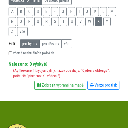
vědeckého jména
českého jména
A
B
C
D
E
F
G
H
I
J
K
L
M
N
O
P
Q
R
S
T
U
V
W
X
Y
Z
vše
Filtr:
jen byliny
jen dřeviny
vše
včetně neaktuálních položek
Nalezeno: 0 výskytů
(
Aplikované filtry:
jen byliny; název obsahuje: "Cydonia oblonga";
počáteční písmeno: X - vědecké)
Zobrazit vybrané na mapě
Verze pro tisk