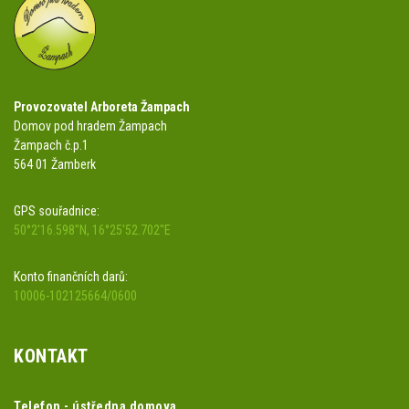
Provozovatel Arboreta Žampach
Domov pod hradem Žampach
Žampach č.p.1
564 01 Žamberk
GPS souřadnice:
50°2'16.598"N, 16°25'52.702"E
Konto finančních darů:
10006-102125664/0600
KONTAKT
Telefon - ústředna domova