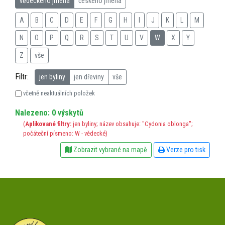
vědeckého jména
českého jména
A
B
C
D
E
F
G
H
I
J
K
L
M
N
O
P
Q
R
S
T
U
V
W
X
Y
Z
vše
Filtr:
jen byliny
jen dřeviny
vše
včetně neaktuálních položek
Nalezeno: 0 výskytů
(
Aplikované filtry:
jen byliny; název obsahuje: "Cydonia oblonga";
počáteční písmeno: W - vědecké)
Zobrazit vybrané na mapě
Verze pro tisk