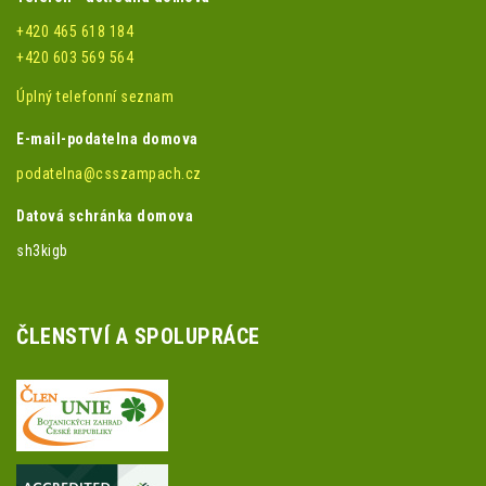
+420 465 618 184
+420 603 569 564
Úplný telefonní seznam
E-mail-podatelna domova
podatelna@csszampach.cz
Datová schránka domova
sh3kigb
ČLENSTVÍ A SPOLUPRÁCE