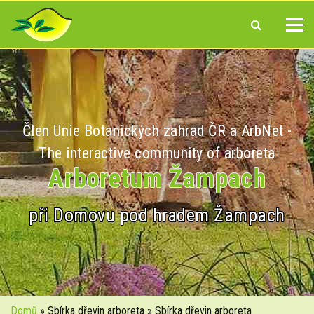
Člen Unie Botanických zahrad ČR a ArbNet -
The interactive community of arboreta
Arboretum Žampach
při Domovu pod hradem Žampach
Domů
» Sbírka dřevin arboreta » Sbírka dřevin arboreta