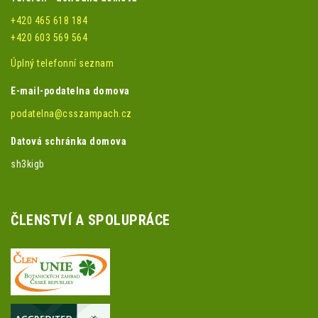
+420 465 618 184
+420 603 569 564
Úplný telefonní seznam
E-mail-podatelna domova
podatelna@csszampach.cz
Datová schránka domova
sh3kigb
ČLENSTVÍ A SPOLUPRÁCE