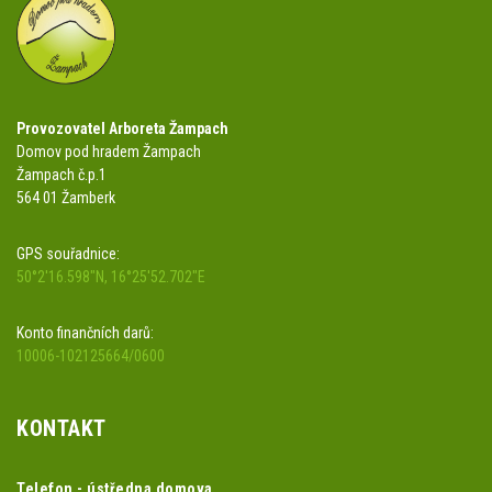
Provozovatel Arboreta Žampach
Domov pod hradem Žampach
Žampach č.p.1
564 01 Žamberk
GPS souřadnice:
50°2'16.598"N, 16°25'52.702"E
Konto finančních darů:
10006-102125664/0600
KONTAKT
Telefon - ústředna domova