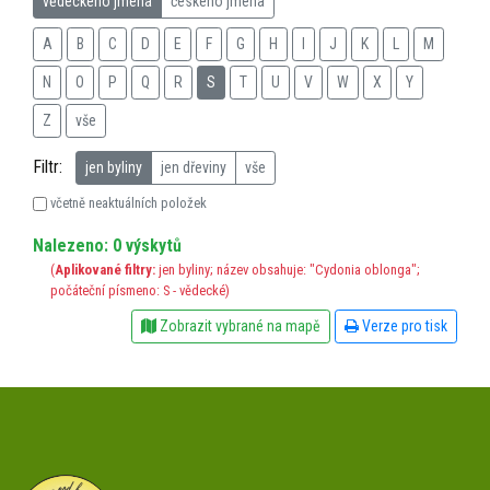
vědeckého jména
českého jména
A
B
C
D
E
F
G
H
I
J
K
L
M
N
O
P
Q
R
S
T
U
V
W
X
Y
Z
vše
Filtr:
jen byliny
jen dřeviny
vše
včetně neaktuálních položek
Nalezeno: 0 výskytů
(
Aplikované filtry:
jen byliny; název obsahuje: "Cydonia oblonga";
počáteční písmeno: S - vědecké)
Zobrazit vybrané na mapě
Verze pro tisk