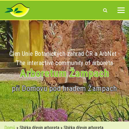
Člen Unie Botanických zahrad ČR a ArbNet -
The interactive community of arboreta
Arboretum Žampach
při Domovu pod hradem Žampach
Domů
» Sbírka dřevin arboreta » Sbírka dřevin arboreta