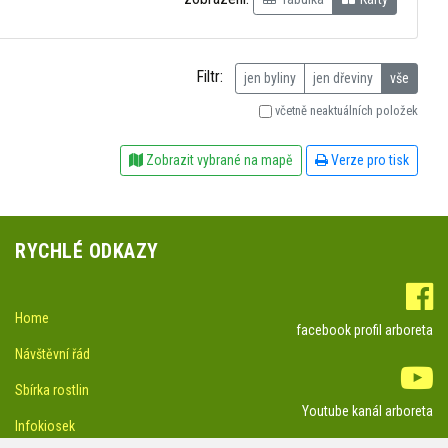
Filtr:
jen byliny
jen dřeviny
vše
včetně neaktuálních položek
Zobrazit vybrané na mapě
Verze pro tisk
RYCHLÉ ODKAZY
Home
facebook profil arboreta
Návštěvní řád
Sbírka rostlin
Youtube kanál arboreta
Infokiosek