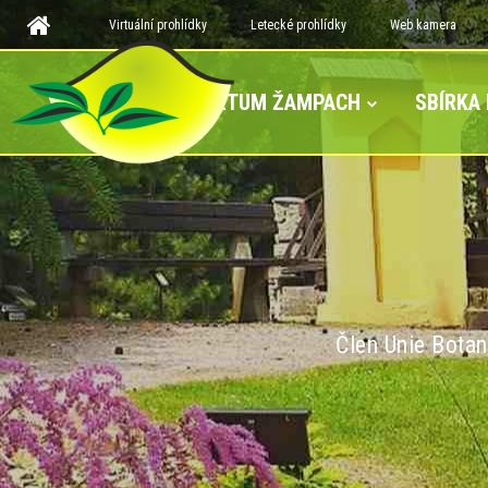
Virtuální prohlídky
Letecké prohlídky
Web kamera
ARBORETUM ŽAMPACH
SBÍRKA
Člen Unie Botan