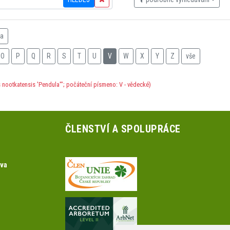
na
O
P
Q
R
S
T
U
V
W
X
Y
Z
vše
nootkatensis 'Pendula'"; počáteční písmeno: V - vědecké)
ČLENSTVÍ A SPOLUPRÁCE
ova