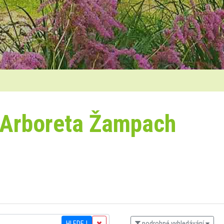
 Arboreta Žampach
HLEDEJ
podrobné vyhledávání