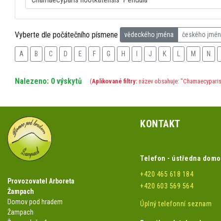
Vyberte dle počátečního písmene
vědeckého jména
českého jmé
A
B
C
D
E
F
G
H
I
J
K
L
M
N
Nalezeno: 0 výskytů
(
Aplikované filtry:
název obsahuje: "Chamaecyparis 
KONTAKT
Telefon - ústředna dom
+420 465 618 184
Provozovatel Arboreta
+420 603 569 564
Žampach
Domov pod hradem
Úplný telefonní seznam
Žampach