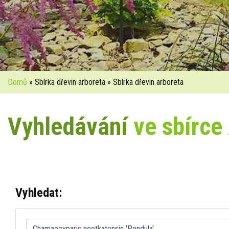
Domů
» Sbírka dřevin arboreta » Sbírka dřevin arboreta
Vyhledávání
ve sbírce
Vyhledat: