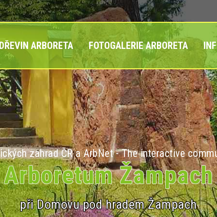
 DŘEVIN ARBORETA
FOTOGALERIE ARBORETA
IN
ických zahrad ČR a ArbNet - The interactive commu
Arboretum Žampach
při Domovu pod hradem Žampach