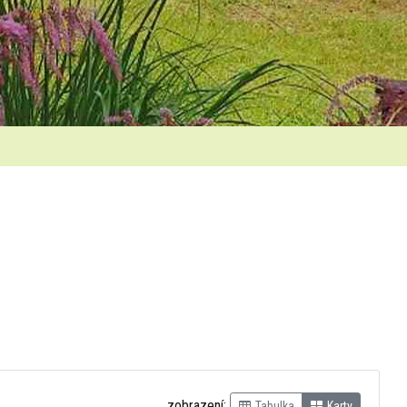
zobrazení:
Tabulka
Karty