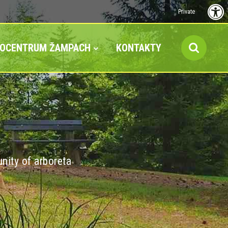
Private
FOCENTRUM ŽAMPACH
KONTAKTY
nity of arboreta